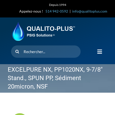
Skip
Depuis 1994
to
Appelez-nous !
514 942-0592
|
info@qualitoplus.com
content
Rechercher
Toggle
Navigat
Accueil
EXCELPURE NX, PP1020NX, 9-7/8″
Stand., SPUN PP, Sédiment
Solutions
20micron, NSF
D’où provi