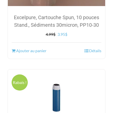
Excelpure, Cartouche Spun, 10 pouces
Stand., Sédiments 30micron, PP10-30
Le
Le
4.99
$
3.95
$
prix
prix
initial
actuel
Ajouter au panier
Détails
était :
est :
4.99$.
3.95$.
Rabais !