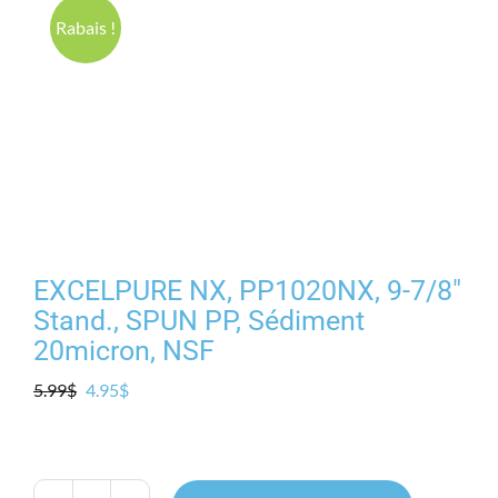
Produits
Rabais !
Contact
Galerie
Panier
EXCELPURE NX, PP1020NX, 9-7/8″
Mon comp
Stand., SPUN PP, Sédiment
20micron, NSF
Le
Le
5.99
$
4.95
$
prix
prix
initial
actuel
était :
est :
5.99$.
4.95$.