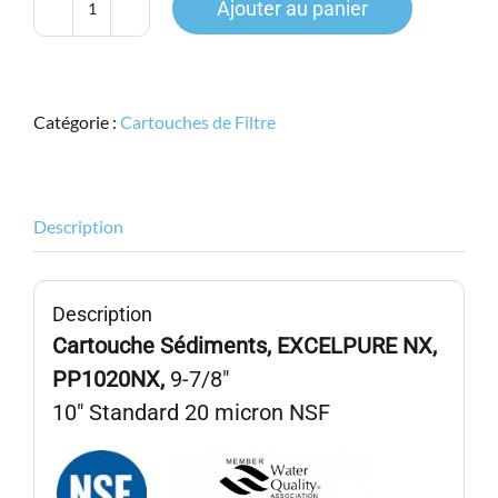
Ajouter au panier
quantité
de
EXCELPURE
NX,
Catégorie :
Cartouches de Filtre
PP1020NX,
9-
7/8"
Stand.,
Description
SPUN
PP,
Sédiment
Description
20micron,
NSF
Cartouche Sédiments, EXCELPURE NX,
PP1020NX,
9-7/8″
10″ Standard 20 micron NSF