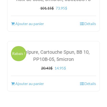
Le
Le
101.15
$
73.95
$
prix
prix
initial
actuel
Ajouter au panier
Détails
était :
est :
101.15$.
73.95$.
Excelpure, Cartouche Spun, BB 10,
Rabais !
PP10B-05, 5micron
Le
Le
20.43
$
14.95
$
prix
prix
initial
actuel
Ajouter au panier
Détails
était :
est :
20.43$.
14.95$.