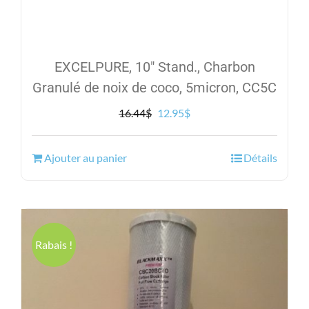
EXCELPURE, 10″ Stand., Charbon
Granulé de noix de coco, 5micron, CC5C
Le
Le
16.44
$
12.95
$
prix
prix
initial
actuel
Ajouter au panier
Détails
était :
est :
16.44$.
12.95$.
Rabais !