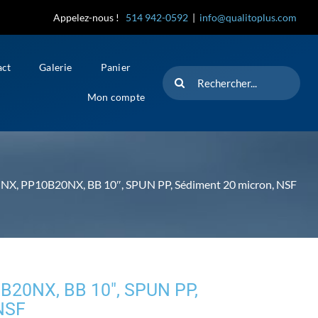
Appelez-nous !
514 942-0592
|
info@qualitoplus.com
act
Galerie
Panier
Rechercher
Mon compte
X, PP10B20NX, BB 10″, SPUN PP, Sédiment 20 micron, NSF
20NX, BB 10″, SPUN PP,
NSF