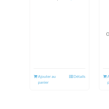
prix
prix
initial
actuel
était :
est :
40.48$.
29.95$.
C
Ajouter au
Détails
panier