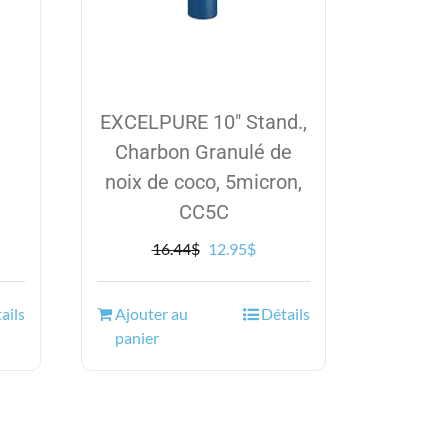
el
5$.
EXCELPURE 10″ Stand.,
Charbon Granulé de
noix de coco, 5micron,
CC5C
Le
Le
16.44
$
12.95
$
prix
prix
initial
actuel
ails
Ajouter au
Détails
était :
est :
panier
16.44$.
12.95$.