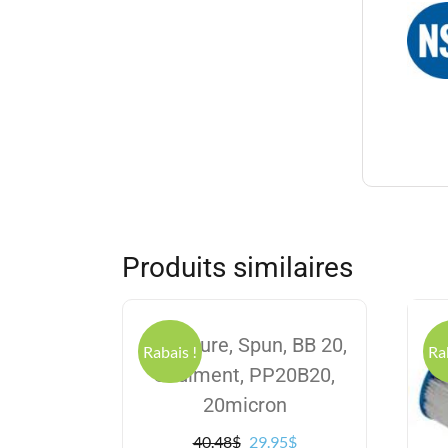
Produits similaires
Excelpure, Spun, BB 20,
Rabais !
Ra
Sédiment, PP20B20,
20micron
Le
Le
40.48
$
29.95
$