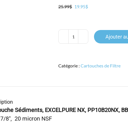
Le
Le
25.99
$
19.95
$
prix
prix
initial
actuel
était :
est :
25.99$.
19.95$.
Ajouter a
quantité
de
EXCELPURE
NX,
Catégorie :
Cartouches de Filtre
PP10B20NX,
BB
10",
SPUN
PP,
Sédiment
iption
20
ouche Sédiments, EXCELPURE NX, PP10B20NX,
BB
micron,
-7/8″, 20 micron NSF
NSF