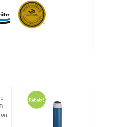
he
Rabais !
BB
ron