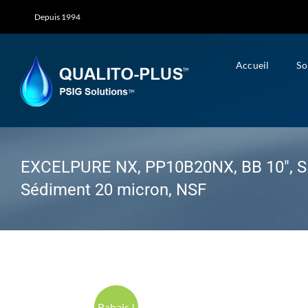
Skip
Depuis 1994
to
content
Accueil
So
EXCELPURE NX, PP10B20NX, BB 10″, S
Sédiment 20 micron, NSF
Rabais !