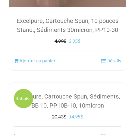
Excelpure, Cartouche Spun, 10 pouces
Stand., Sédiments 30micron, PP10-30
Le
Le
4.99
$
3.95
$
prix
prix
initial
actuel
Ajouter au panier
Détails
était :
est :
4.99$.
3.95$.
Excelpure, Cartouche Spun, Sédiments,
Rabais !
BB 10, PP10B-10, 10micron
Le
Le
20.43
$
14.95
$
prix
prix
initial
actuel