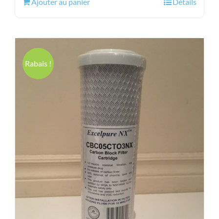
Ajouter au panier
Détails
était :
est :
20.43$.
14.95$.
Rabais !