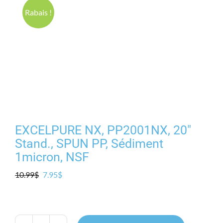
Produits
Rabais !
Contact
Galerie
Panier
EXCELPURE NX, PP2001NX, 20″
Mon comp
Stand., SPUN PP, Sédiment
1micron, NSF
Le
Le
10.99
$
7.95
$
prix
prix
initial
actuel
était :
est :
10.99$.
7.95$.