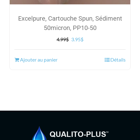
Excelpure, Cartouche Spun, Sédiment
50micron, PP10-50
Le
Le
4.99
$
3.95
$
prix
prix
initial
actuel
Ajouter au panier
Détails
était :
est :
4.99$.
3.95$.