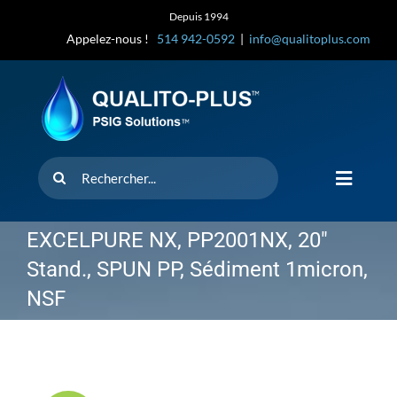
Skip
Depuis 1994
to
Appelez-nous !
514 942-0592
|
info@qualitoplus.com
content
Rechercher
Toggle
Navigat
Accueil
EXCELPURE NX, PP2001NX, 20″
Stand., SPUN PP, Sédiment 1micron,
Solutions
NSF
D’où provi