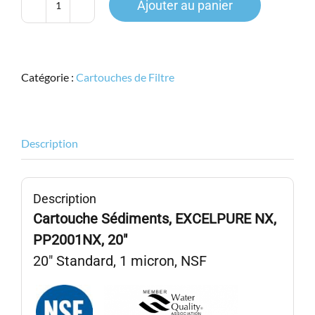
Ajouter au panier
quantité
de
EXCELPURE
NX,
Catégorie :
Cartouches de Filtre
PP2001NX,
20"
Stand.,
SPUN
Description
PP,
Sédiment
1micron,
Description
NSF
Cartouche Sédiments, EXCELPURE NX,
PP2001NX,
20″
20″ Standard, 1 micron, NSF