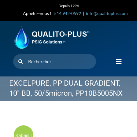
Skip
Depuis 1994
to
Appelez-nous !
514 942-0592
|
info@qualitoplus.com
content
Rechercher
Toggle
Navigat
Accueil
EXCELPURE, PP DUAL GRADIENT,
10″ BB, 50/5micron, PP10B5005NX
Solutions
D’où provi
Rabais !