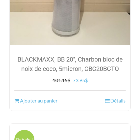
BLACKMAXX, BB 20″, Charbon bloc de
noix de coco, 5micron, CBC20BCTO
Le
Le
101.15
$
73.95
$
prix
prix
initial
actuel
Ajouter au panier
Détails
était :
est :
101.15$.
73.95$.
Rabais !