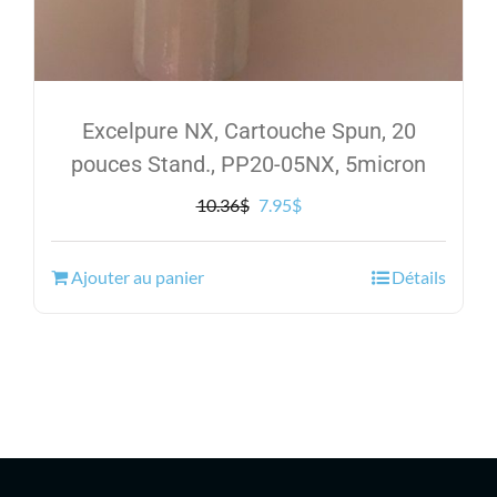
Excelpure NX, Cartouche Spun, 20
pouces Stand., PP20-05NX, 5micron
Le
Le
10.36
$
7.95
$
prix
prix
initial
actuel
Ajouter au panier
Détails
était :
est :
10.36$.
7.95$.