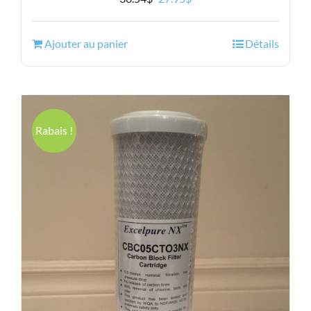
prix
prix
initial
actuel
Ajouter au panier
Détails
était :
est :
36.54$.
27.95$.
Rabais !