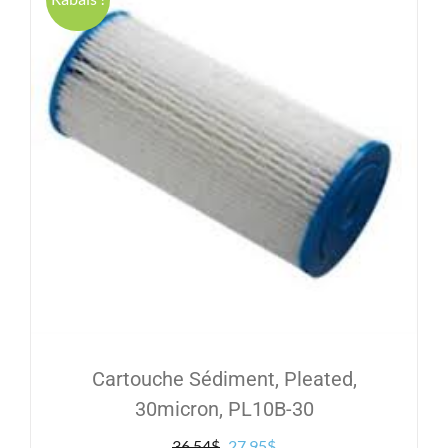
Cartouche Sédiment, Pleated,
30micron, PL10B-30
Le
Le
36.54
$
27.95
$