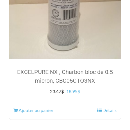
EXCELPURE NX , Charbon bloc de 0.5
micron, CBC05CTO3NX
Le
Le
23.47
$
18.95
$
prix
prix
initial
actuel
Ajouter au panier
Détails
était :
est :
23.47$.
18.95$.