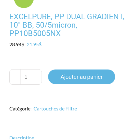
Produits
EXCELPURE, PP DUAL GRADIENT,
Contact
10″ BB, 50/5micron,
PP10B5005NX
Galerie
Le
Le
28.94
$
21.95
$
prix
prix
initial
actuel
Panier
était :
est :
28.94$.
21.95$.
Ajouter au panier
quantité
Mon comp
de
EXCELPURE,
PP
Catégorie :
Cartouches de Filtre
DUAL
GRADIENT,
10"
BB,
Description