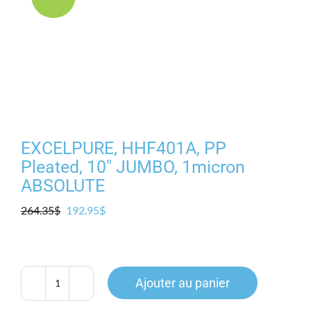
Produits
Contact
Galerie
Panier
EXCELPURE, HHF401A, PP
Pleated, 10″ JUMBO, 1micron
ABSOLUTE
Mon comp
Le
Le
264.35
$
192.95
$
prix
prix
initial
actuel
était :
est :
264.35$.
192.95$.
Ajouter au panier
quantité
de