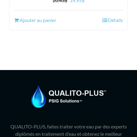
20.43
$
14.95
$
prix
prix
initial
actuel
Ajouter au panier
Détails
était :
est :
20.43$.
14.95$.
QUALITO-PLUS, faites traiter votre eau par des experts
diplômés en traitement d’eau et obtenez le meilleur