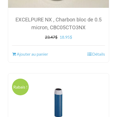
EXCELPURE NX , Charbon bloc de 0.5
micron, CBC05CTO3NX
Le
Le
23.47
$
18.95
$
prix
prix
initial
actuel
Ajouter au panier
Détails
était :
est :
23.47$.
18.95$.
Rabais !