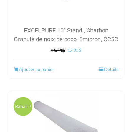
EXCELPURE 10″ Stand., Charbon
Granulé de noix de coco, 5micron, CC5C
Le
Le
16.44
$
12.95
$
prix
prix
initial
actuel
Ajouter au panier
Détails
était :
est :
16.44$.
12.95$.
Rabais !