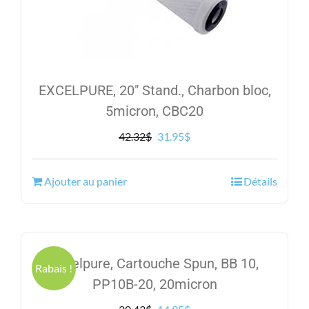
EXCELPURE, 20″ Stand., Charbon bloc,
5micron, CBC20
Le
Le
42.32
$
31.95
$
prix
prix
initial
actuel
Ajouter au panier
Détails
était :
est :
42.32$.
31.95$.
Excelpure, Cartouche Spun, BB 10,
Rabais !
PP10B-20, 20micron
Le
Le