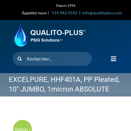
Skip
Depuis 1994
to
Appelez-nous !
514 942-0592
|
info@qualitoplus.com
content
Rechercher
Toggle
Navigat
Accueil
EXCELPURE, HHF401A, PP Pleated,
10″ JUMBO, 1micron ABSOLUTE
Solutions
D’où provi
Rabais !