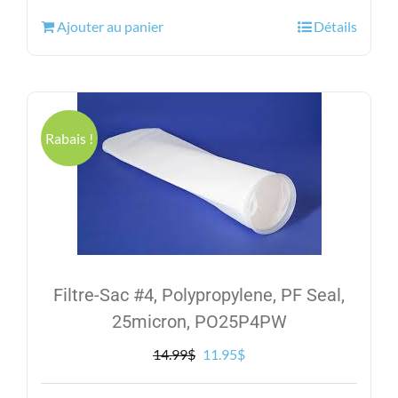
initial
actuel
Ajouter au panier
Détails
était :
est :
19.95$.
14.95$.
Rabais !
Filtre-Sac #4, Polypropylene, PF Seal,
25micron, PO25P4PW
Le
Le
14.99
$
11.95
$
prix
prix
initial
actuel