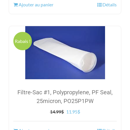
Ajouter au panier
Détails
était :
est :
14.99$.
11.95$.
Rabais !
Filtre-Sac #1, Polypropylene, PF Seal,
25micron, PO25P1PW
Le
Le
14.99
$
11.95
$
prix
prix
initial
actuel