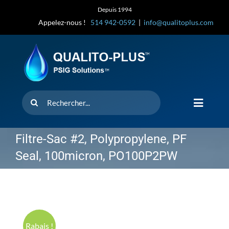
Skip
Depuis 1994
to
Appelez-nous !
514 942-0592
|
info@qualitoplus.com
content
Rechercher
Toggle
Navigat
Accueil
Filtre-Sac #2, Polypropylene, PF
Seal, 100micron, PO100P2PW
Solutions
D’où provi
Rabais !