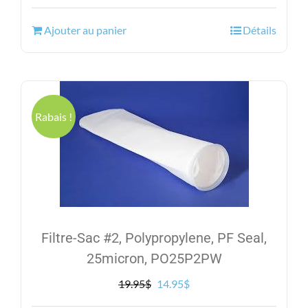
prix
prix
initial
actuel
Ajouter au panier
Détails
était :
est :
4,650.00$.
3,395.00$.
Rabais !
Filtre-Sac #2, Polypropylene, PF Seal,
25micron, PO25P2PW
Le
Le
19.95
$
14.95
$
prix
prix