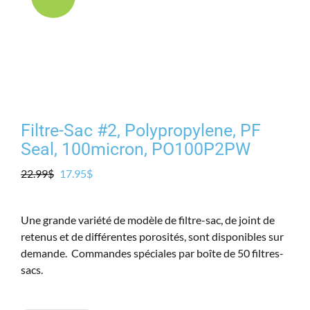
Produits
Contact
Galerie
Filtre-Sac #2, Polypropylene, PF
Panier
Seal, 100micron, PO100P2PW
Le
Le
22.99
$
17.95
$
Mon comp
prix
prix
initial
actuel
Une grande variété de modèle de filtre-sac, de joint de
était :
est :
retenus et de différentes porosités, sont disponibles sur
22.99$.
17.95$.
demande. Commandes spéciales par boîte de 50 filtres-
sacs.