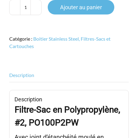
Ajouter au panier
quantité
de
Filtre-
Sac
Catégorie :
Boitier Stainless Steel, Filtres-Sacs et
#2,
Cartouches
Polypropylene,
PF
Seal,
100micron,
Description
PO100P2PW
Description
Filtre-Sac en Polypropylène,
#2, PO100P2PW
Avec joint d’étanchéité moulé en