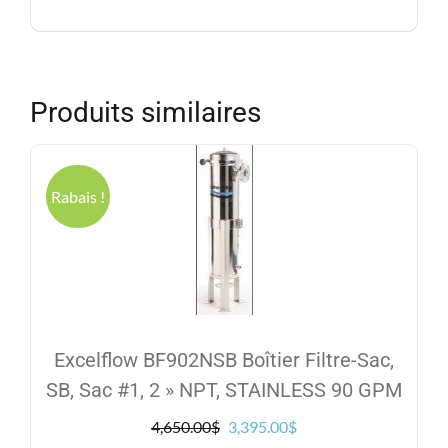
Produits similaires
Rabais !
Excelflow BF902NSB Boîtier Filtre-Sac,
SB, Sac #1, 2 » NPT, STAINLESS 90 GPM
Le
Le
4,650.00
$
3,395.00
$