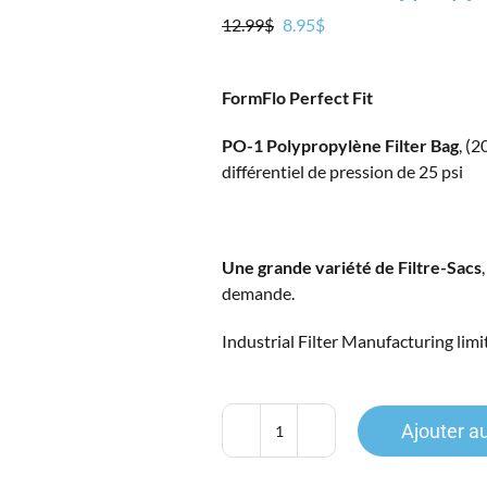
Le
Le
12.99
$
8.95
$
prix
prix
initial
actuel
FormFlo Perfect Fit
était :
est :
12.99$.
8.95$.
PO-1 Polypropylène Filter Bag
, (
différentiel de pression de 25 psi
Une grande variété de Filtre-Sacs
demande.
Industrial Filter Manufacturing lim
Ajouter a
quantité
de