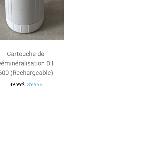
Cartouche de
éminéralisation D.I.
600 (Rechargeable)
Le
Le
49.99
$
39.95
$
prix
prix
initial
actuel
était :
est :
49.99$.
39.95$.