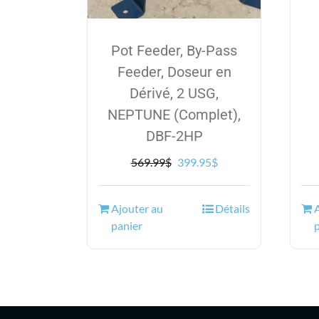
Pot Feeder, By-Pass
Feeder, Doseur en
Dérivé, 2 USG,
NEPTUNE (Complet),
DBF-2HP
Le
Le
569.99
$
399.95
$
prix
prix
initial
actuel
Ajouter au
Détails
était :
est :
panier
569.99$.
399.95$.