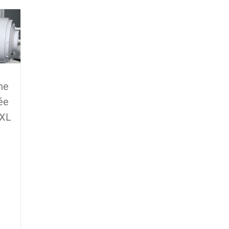
ne
ée
XL
x
uel
 :
9.95$.