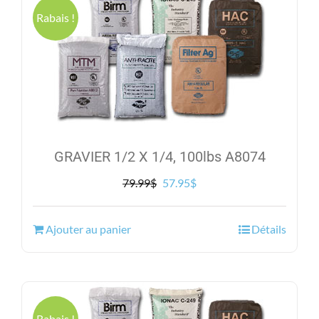
Rabais !
GRAVIER 1/2 X 1/4, 100lbs A8074
Le
Le
79.99
$
57.95
$
prix
prix
initial
actuel
Ajouter au panier
Détails
était :
est :
79.99$.
57.95$.
Rabais !