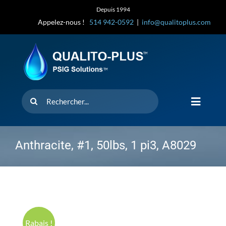
Skip
Depuis 1994
to
Appelez-nous !
514 942-0592
|
info@qualitoplus.com
content
Rechercher
Toggle
Navigat
Accueil
Anthracite, #1, 50lbs, 1 pi3, A8029
Solutions
D’où provi
Rabais !