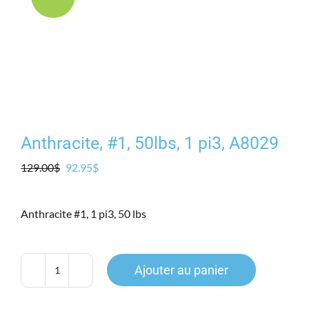
Produits
Contact
Galerie
Anthracite, #1, 50lbs, 1 pi3, A8029
Panier
Le
Le
129.00
$
92.95
$
prix
prix
Mon comp
initial
actuel
Anthracite #1, 1 pi3, 50 lbs
était :
est :
129.00$.
92.95$.
Ajouter au panier
quantité
de