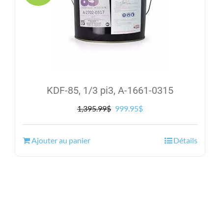
KDF-85, 1/3 pi3, A-1661-0315
Le
Le
1,395.99
$
999.95
$
prix
prix
initial
actuel
Ajouter au panier
Détails
était :
est :
1,395.99$.
999.95$.