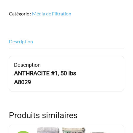
Anthracite,
#1,
Catégorie :
Média de Filtration
50lbs,
1
pi3,
A8029
Description
Description
ANTHRACITE #1, 50 lbs
A8029
Produits similaires