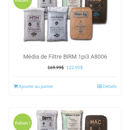
Média de Filtre BIRM 1pi3 A8006
Le
Le
169.99
$
122.95
$
prix
prix
initial
actuel
Ajouter au panier
Détails
était :
est :
169.99$.
122.95$.
Rabais !