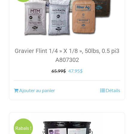
Gravier Flint 1/4 » X 1/8 », 50lbs, 0.5 pi3
A807302
Le
Le
65.99
$
47.95
$
prix
prix
initial
actuel
Ajouter au panier
Détails
était :
est :
65.99$.
47.95$.
Rabais !