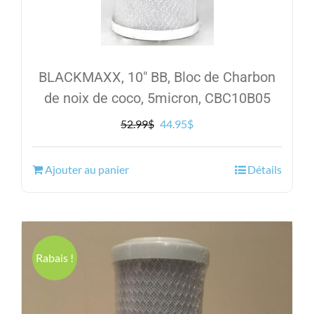
BLACKMAXX, 10″ BB, Bloc de Charbon
de noix de coco, 5micron, CBC10B05
Le
Le
52.99
$
44.95
$
prix
prix
initial
actuel
Ajouter au panier
Détails
était :
est :
52.99$.
44.95$.
Rabais !