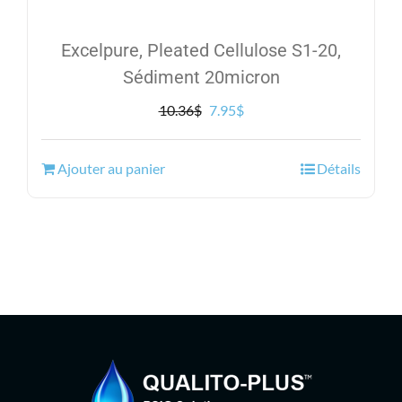
Excelpure, Pleated Cellulose S1-20,
Sédiment 20micron
Le
Le
10.36
$
7.95
$
prix
prix
initial
actuel
Ajouter au panier
Détails
était :
est :
10.36$.
7.95$.