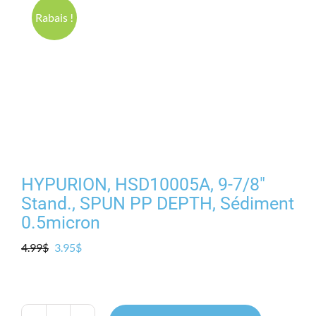
Produits
Rabais !
Contact
Galerie
Panier
HYPURION, HSD10005A, 9-7/8″
Mon comp
Stand., SPUN PP DEPTH, Sédiment
0.5micron
Le
Le
4.99
$
3.95
$
prix
prix
initial
actuel
était :
est :
4.99$.
3.95$.