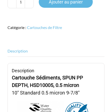
Ajouter au panier
quantité
de
HYPURION,
HSD10005A,
Catégorie :
Cartouches de Filtre
9-
7/8"
Stand.,
SPUN
Description
PP
DEPTH,
Sédiment
Description
0.5micron
Cartouche Sédiments, SPUN PP
DEPTH, HSD10005,
0.5 micron
10″ Standard 0.5 micron 9-7/8″