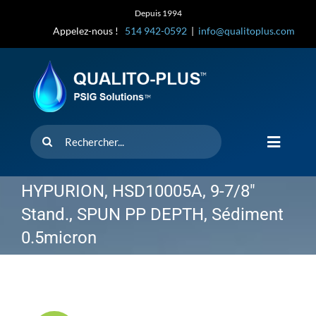
Skip
Depuis 1994
to
Appelez-nous !
514 942-0592
|
info@qualitoplus.com
content
Rechercher
Toggle
Navigat
Accueil
HYPURION, HSD10005A, 9-7/8″
Stand., SPUN PP DEPTH, Sédiment
Solutions
0.5micron
D’où provi