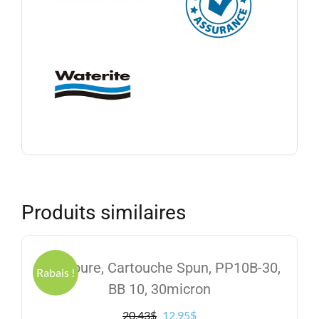
Produits similaires
Excelpure, Cartouche Spun, PP10B-30,
Rabais !
BB 10, 30micron
Le
Le
20.43
$
12.95
$