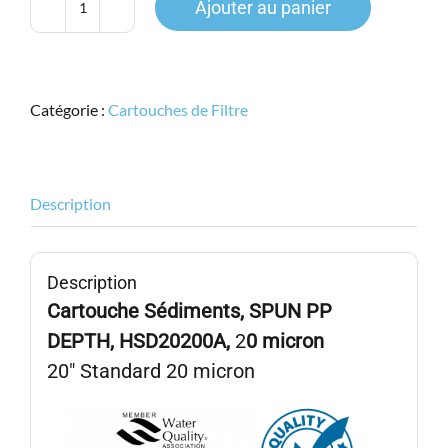
Ajouter au panier
quantité
de
HYPURION,
HSD20200A,
Catégorie :
Cartouches de Filtre
20"
Stand.,
SPUN
PP
Description
DEPTH,
Sédiment
20micron
Description
Cartouche Sédiments, SPUN PP
DEPTH, HSD20200A,
2
0
micron
20″ Standard 20 micron