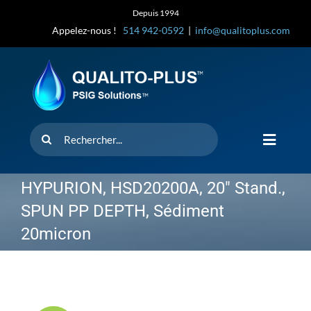
Skip
Depuis 1994
to
Appelez-nous !
514 942-0592
|
info@qualitoplus.com
content
Rechercher
Toggle
Navigat
Accueil
HYPURION, HSD20200A, 20″ Stand.,
SPUN PP DEPTH, Sédiment
Solutions
20micron
D’où provi