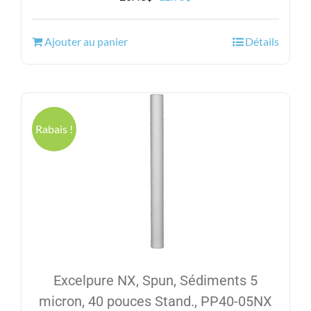
prix
prix
initial
actuel
Ajouter au panier
Détails
était :
est :
20.43$.
12.95$.
Rabais !
Excelpure NX, Spun, Sédiments 5
micron, 40 pouces Stand., PP40-05NX