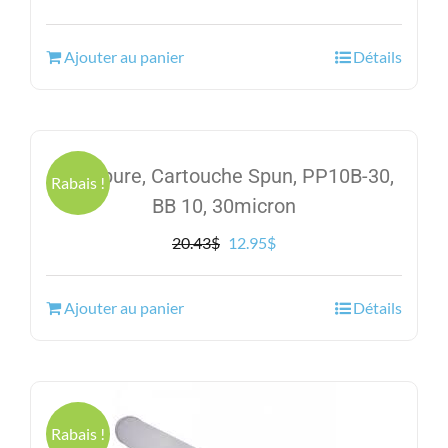
prix
prix
initial
actuel
Ajouter au panier
Détails
était :
est :
22.84$.
17.95$.
Excelpure, Cartouche Spun, PP10B-30,
Rabais !
BB 10, 30micron
Le
Le
20.43
$
12.95
$
prix
prix
initial
actuel
Ajouter au panier
Détails
était :
est :
20.43$.
12.95$.
Rabais !