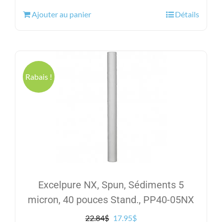
initial
actuel
Ajouter au panier
Détails
était :
est :
20.43$.
14.95$.
Rabais !
Excelpure NX, Spun, Sédiments 5
micron, 40 pouces Stand., PP40-05NX
Le
Le
22.84
$
17.95
$