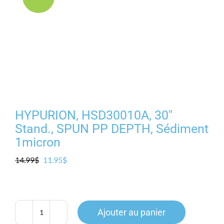
Produits
Contact
Galerie
Panier
HYPURION, HSD30010A, 30″
Stand., SPUN PP DEPTH, Sédiment
Mon comp
1micron
Le
Le
14.99
$
11.95
$
prix
prix
initial
actuel
était :
est :
14.99$.
11.95$.
Ajouter au panier
quantité