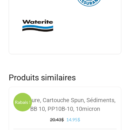
Produits similaires
Excelpure, Cartouche Spun, Sédiments,
Rabais !
BB 10, PP10B-10, 10micron
Le
Le
20.43
$
14.95
$
prix
prix