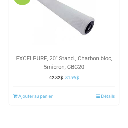
EXCELPURE, 20″ Stand., Charbon bloc,
5micron, CBC20
Le
Le
42.32
$
31.95
$
prix
prix
initial
actuel
Ajouter au panier
Détails
était :
est :
42.32$.
31.95$.