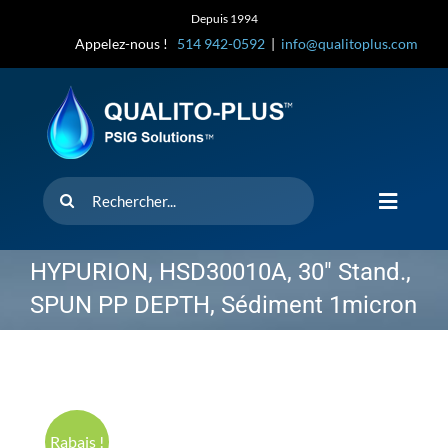
Skip
Depuis 1994
to
Appelez-nous !
514 942-0592
|
info@qualitoplus.com
content
Rechercher
Toggle
Navigat
Accueil
HYPURION, HSD30010A, 30″ Stand.,
SPUN PP DEPTH, Sédiment 1micron
Solutions
D’où provi
Rabais !