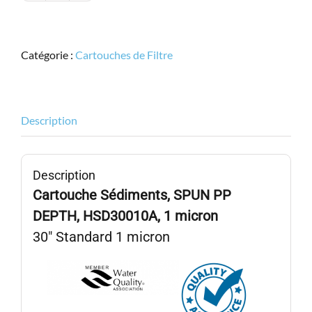
de
HYPURION,
HSD30010A,
Catégorie :
Cartouches de Filtre
30"
Stand.,
SPUN
PP
Description
DEPTH,
Sédiment
1micron
Description
Cartouche Sédiments, SPUN PP
DEPTH, HSD30010A,
1
micron
30″ Standard 1 micron