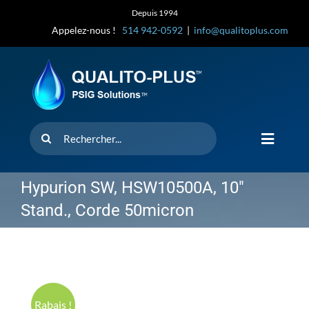
Skip
Depuis 1994
to
Appelez-nous !
514 942-0592
|
info@qualitoplus.com
content
Rechercher
Toggle
Navigat
Accueil
Hypurion SW, HSW10500A, 10″
Stand., Corde 50micron
Solutions
D’où provi
Rabais !