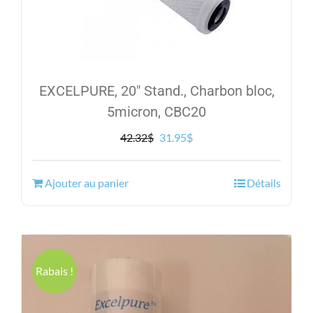
EXCELPURE, 20″ Stand., Charbon bloc,
5micron, CBC20
Le
Le
42.32
$
31.95
$
prix
prix
initial
actuel
Ajouter au panier
Détails
était :
est :
42.32$.
31.95$.
Rabais !