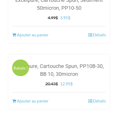
50micron, PP10-50
Le
Le
4.99
$
3.95
$
prix
prix
initial
actuel
Ajouter au panier
Détails
était :
est :
4.99$.
3.95$.
Excelpure, Cartouche Spun, PP10B-30,
Rabais !
BB 10, 30micron
Le
Le
20.43
$
12.95
$
prix
prix
initial
actuel
Ajouter au panier
Détails
était :
est :
20.43$.
12.95$.