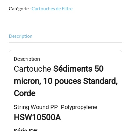
SW,
Catégorie :
Cartouches de Filtre
HSW10500A,
10"
Stand.,
Corde
Description
50micron
Description
Cartouche
Sédiments 50
micron, 10 pouces Standard,
Corde
String Wound PP Polypropylene
HSW10500A
Série
SW