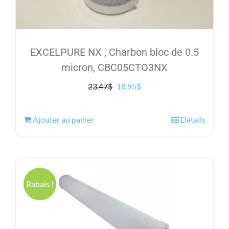
EXCELPURE NX , Charbon bloc de 0.5
micron, CBC05CTO3NX
Le
Le
23.47
$
18.95
$
prix
prix
initial
actuel
Ajouter au panier
Détails
était :
est :
23.47$.
18.95$.
Rabais !