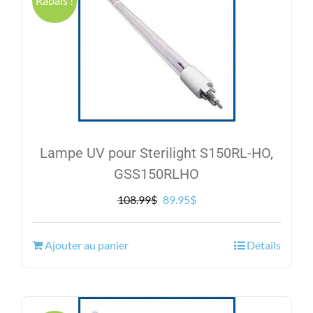
Rabais !
Lampe UV pour Sterilight S150RL-HO,
GSS150RLHO
Le
Le
108.99
$
89.95
$
prix
prix
initial
actuel
Ajouter au panier
Détails
était :
est :
108.99$.
89.95$.