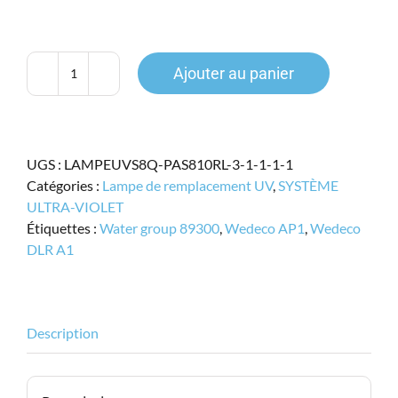
prix
prix
initial
actuel
était :
est :
95.99$.
79.95$.
Ajouter au panier
quantité
de
Lampe
UV
UGS :
LAMPEUVS8Q-PAS810RL-3-1-1-1-1
pour
Catégories :
Lampe de remplacement UV
,
SYSTÈME
Wedeco
ULTRA-VIOLET
DLR
Étiquettes :
Water group 89300
,
Wedeco AP1
,
Wedeco
A1,
DLR A1
AP
1,
MP
1,
Description
Water
group
89300,