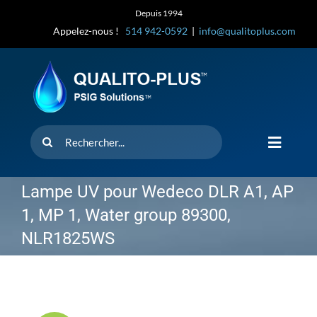
Skip
Depuis 1994
to
Appelez-nous !
514 942-0592
|
info@qualitoplus.com
content
Rechercher
Toggle
Navigat
Accueil
Lampe UV pour Wedeco DLR A1, AP
1, MP 1, Water group 89300,
Solutions
NLR1825WS
D’où provi