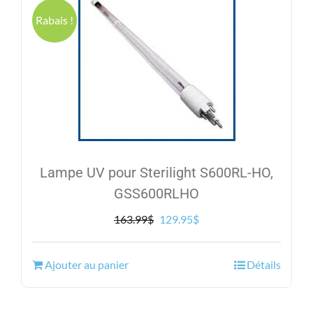
Rabais !
Lampe UV pour Sterilight S600RL-HO,
GSS600RLHO
Le
Le
163.99
$
129.95
$
prix
prix
initial
actuel
Ajouter au panier
Détails
était :
est :
163.99$.
129.95$.