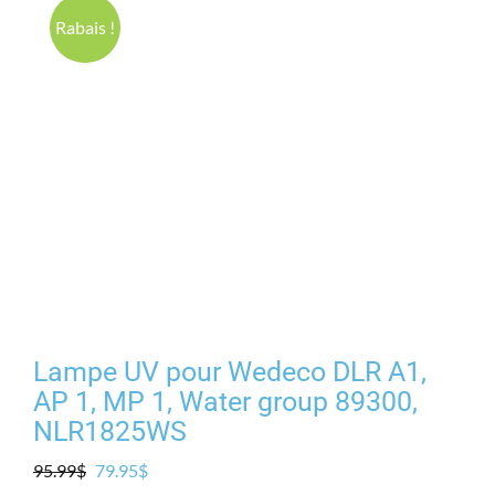
Produits
Rabais !
Contact
Galerie
Panier
Mon comp
Lampe UV pour Wedeco DLR A1,
AP 1, MP 1, Water group 89300,
NLR1825WS
Le
Le
95.99
$
79.95
$