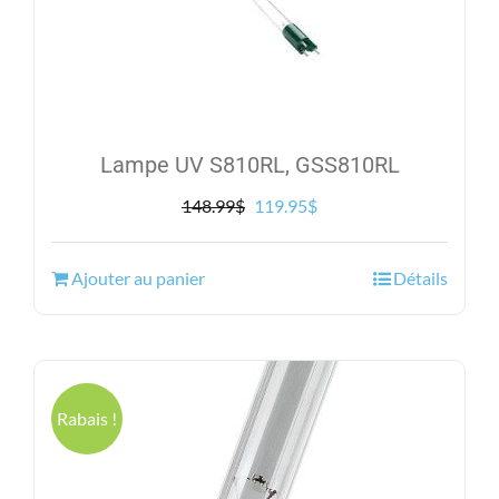
Lampe UV S810RL, GSS810RL
Le
Le
148.99
$
119.95
$
prix
prix
initial
actuel
Ajouter au panier
Détails
était :
est :
148.99$.
119.95$.
Rabais !