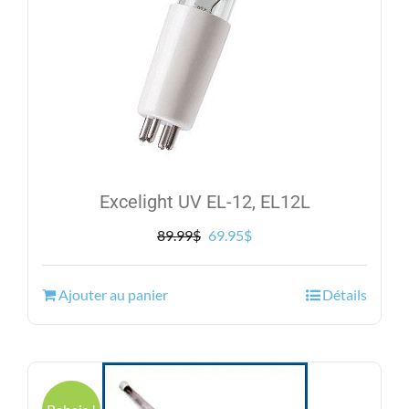
Excelight UV EL-12, EL12L
Le
Le
89.99
$
69.95
$
prix
prix
initial
actuel
Ajouter au panier
Détails
était :
est :
89.99$.
69.95$.