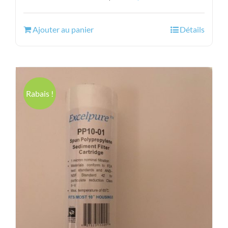
prix
prix
initial
actuel
Ajouter au panier
Détails
était :
est :
16.44$.
12.95$.
Rabais !