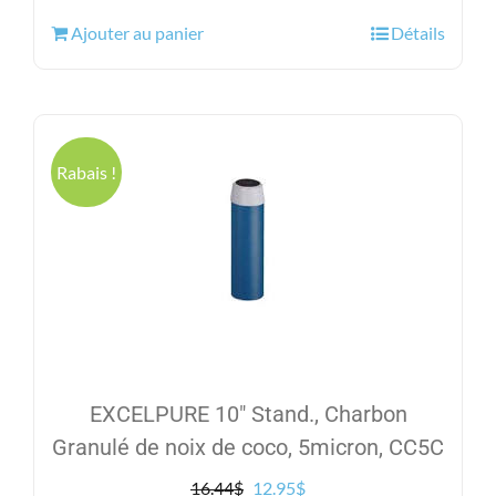
initial
actuel
Ajouter au panier
Détails
était :
est :
22.84$.
17.95$.
Rabais !
EXCELPURE 10″ Stand., Charbon
Granulé de noix de coco, 5micron, CC5C
Le
Le
16.44
$
12.95
$