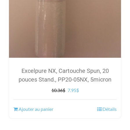
Excelpure NX, Cartouche Spun, 20
pouces Stand., PP20-05NX, 5micron
Le
Le
10.36
$
7.95
$
prix
prix
initial
actuel
Ajouter au panier
Détails
était :
est :
10.36$.
7.95$.