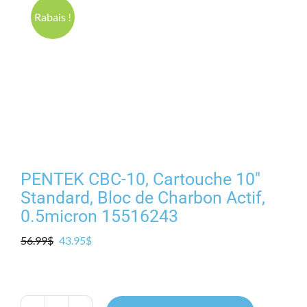
Produits
Rabais !
Contact
Galerie
Panier
PENTEK CBC-10, Cartouche 10″
Mon comp
Standard, Bloc de Charbon Actif,
0.5micron 15516243
Le
Le
56.99
$
43.95
$
prix
prix
initial
actuel
était :
est :
56.99$.
43.95$.