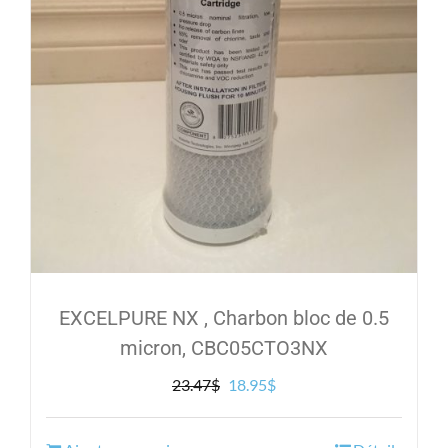
EXCELPURE NX , Charbon bloc de 0.5
micron, CBC05CTO3NX
Le
Le
23.47
$
18.95
$
prix
prix
initial
actuel