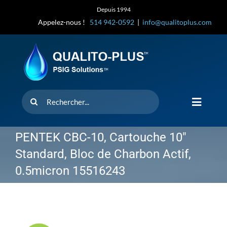
Skip
Depuis 1994
to
Appelez-nous !
514 942-0592
|
info@qualitoplus.com
content
Rechercher
Toggle
Navigat
Accueil
PENTEK CBC-10, Cartouche 10″
Standard, Bloc de Charbon Actif,
Solutions
0.5micron 15516243
D’où provi