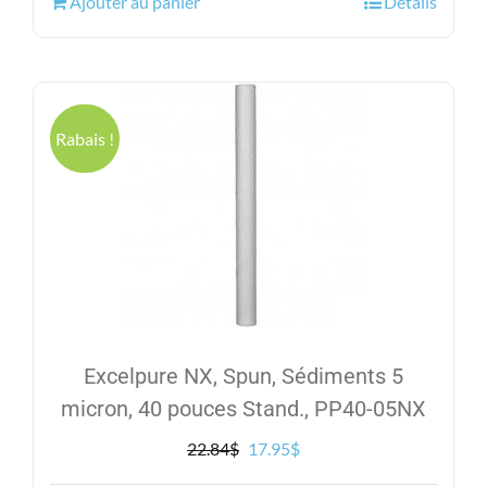
Ajouter au panier
Détails
était :
est :
23.47$.
18.95$.
Rabais !
Excelpure NX, Spun, Sédiments 5
micron, 40 pouces Stand., PP40-05NX
Le
Le
22.84
$
17.95
$
prix
prix