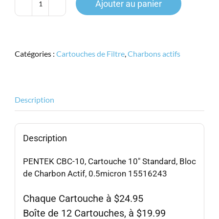
Ajouter au panier
quantité
de
PENTEK
CBC-
Catégories :
Cartouches de Filtre
,
Charbons actifs
10,
Cartouche
10"
Standard,
Description
Bloc
de
Charbon
Description
Actif,
0.5micron
PENTEK CBC-10, Cartouche 10″ Standard, Bloc
15516243
de Charbon Actif, 0.5micron 15516243
Chaque Cartouche à $24.95
Boîte de 12 Cartouches, à $19.99