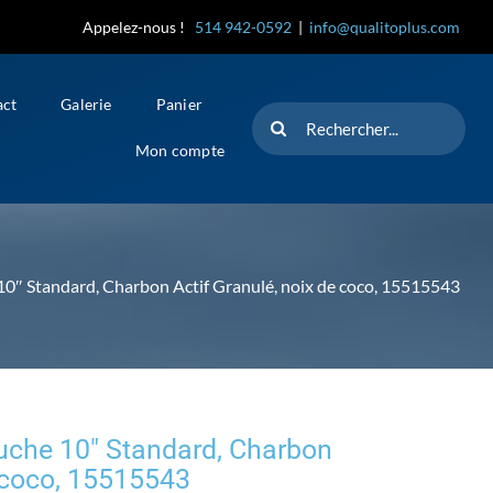
Appelez-nous !
514 942-0592
|
info@qualitoplus.com
act
Galerie
Panier
Rechercher
Mon compte
″ Standard, Charbon Actif Granulé, noix de coco, 15515543
che 10″ Standard, Charbon
e coco, 15515543