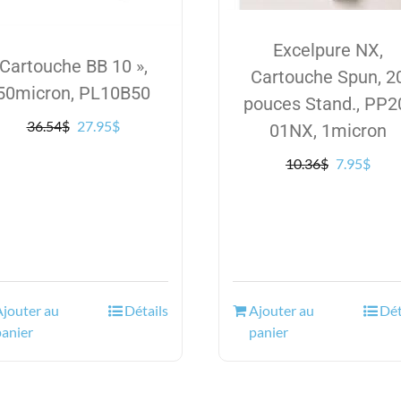
Excelpure NX,
Cartouche BB 10 »,
Cartouche Spun, 2
50micron, PL10B50
pouces Stand., PP2
Le
Le
36.54
$
27.95
$
01NX, 1micron
prix
prix
Le
Le
10.36
$
7.95
$
initial
actuel
prix
prix
était :
est :
initial
actue
36.54$.
27.95$.
était :
est :
10.36$.
7.95$
Ajouter au
Détails
Ajouter au
Dét
panier
panier