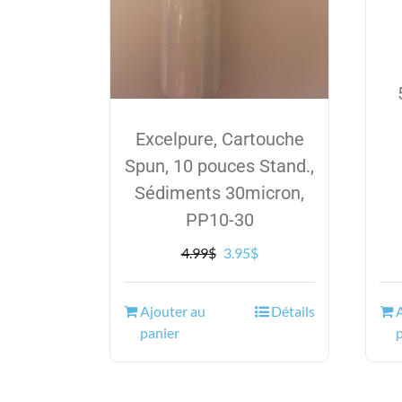
Excelpure, Cartouche
Spun, 10 pouces Stand.,
Sédiments 30micron,
PP10-30
Le
Le
4.99
$
3.95
$
prix
prix
initial
actuel
Ajouter au
Détails
était :
est :
panier
4.99$.
3.95$.