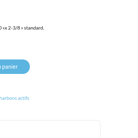
0 »x 2-3/8 » standard.
u panier
harbons actifs