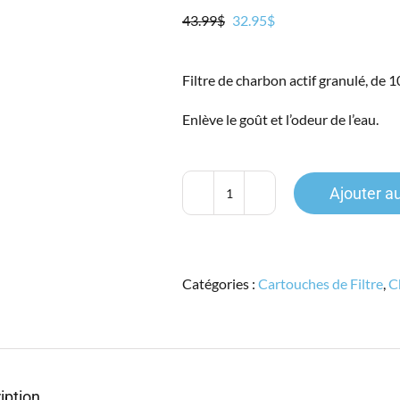
Le
Le
43.99
$
32.95
$
prix
prix
initial
actuel
Filtre de charbon actif granulé, de 1
était :
est :
43.99$.
32.95$.
Enlève le goût et l’odeur de l’eau.
Ajouter a
quantité
de
PENTEK
CC-
Catégories :
Cartouches de Filtre
,
C
10,
Cartouche
10"
Standard,
Charbon
Actif
iption