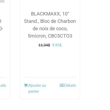
BLACKMAXX, 10″
0
Stand., Bloc de Charbon
0-
de noix de coco,
5micron, CBC5CTO3
Le
Le
11.34
$
9.95
$
prix
prix
l
initial
actuel
était :
est :
.
11.34$.
9.95$.
ails
Ajouter au
Détails
panier