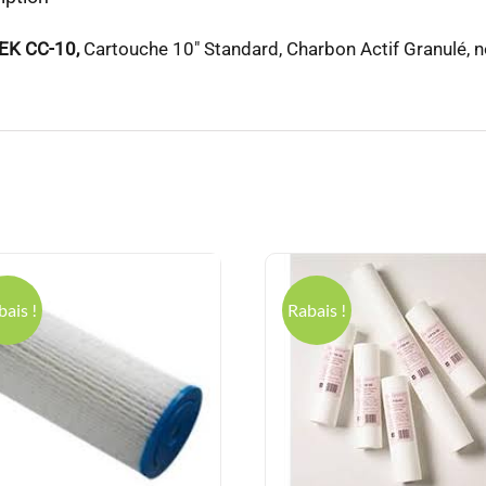
Granulé,
noix
EK CC-10,
Cartouche 10″ Standard, Charbon Actif Granulé, n
de
coco,
15515543
bais !
Rabais !