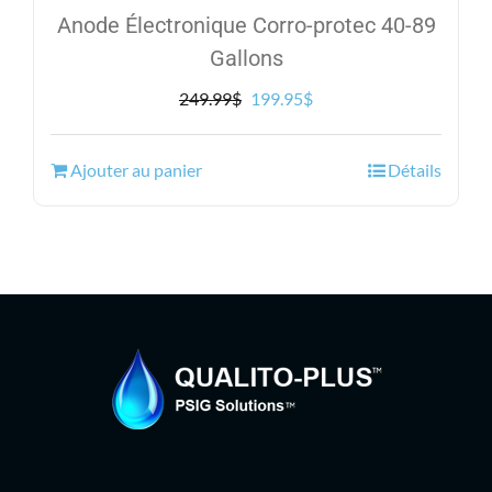
Anode Électronique Corro-protec 40-89
Gallons
Le
Le
249.99
$
199.95
$
prix
prix
initial
actuel
Ajouter au panier
Détails
était :
est :
249.99$.
199.95$.