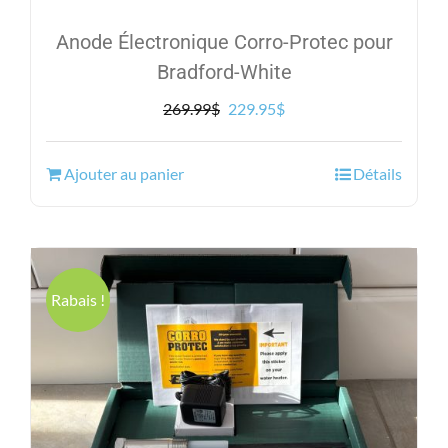
Anode Électronique Corro-Protec pour
Bradford-White
Le
Le
269.99
$
229.95
$
prix
prix
initial
actuel
Ajouter au panier
Détails
était :
est :
269.99$.
229.95$.
Rabais !