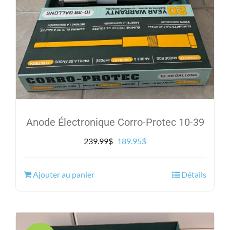
Anode Électronique Corro-Protec 10-39
Le
Le
239.99
$
189.95
$
prix
prix
initial
actuel
Ajouter au panier
Détails
était :
est :
239.99$.
189.95$.