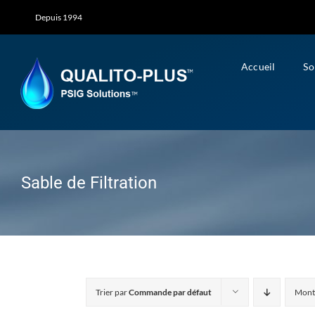
Skip
Depuis 1994
to
content
Accueil
So
Sable de Filtration
Trier par
Commande par défaut
Mont