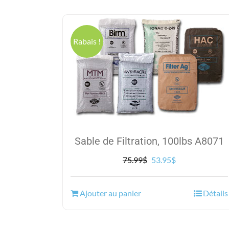
Rabais !
Sable de Filtration, 100lbs A8071
Le
Le
75.99
$
53.95
$
prix
prix
initial
actuel
Ajouter au panier
Détails
était :
est :
75.99$.
53.95$.