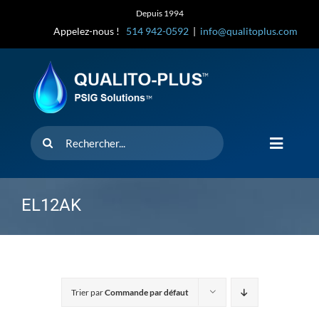
Skip
Depuis 1994
to
Appelez-nous !
514 942-0592
|
info@qualitoplus.com
content
Rechercher
Toggle
Navigat
Accueil
EL12AK
Solutions
D’où provi
Trier par
Commande par défaut