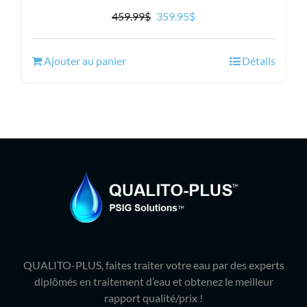
Le
Le
459.99
$
359.95
$
prix
prix
initial
actuel
Ajouter au panier
Détails
était :
est :
459.99$.
359.95$.
QUALITO-PLUS, faites traiter votre eau par des experts
diplômés en traitement d’eau et obtenez le meilleur
rapport qualité/prix !