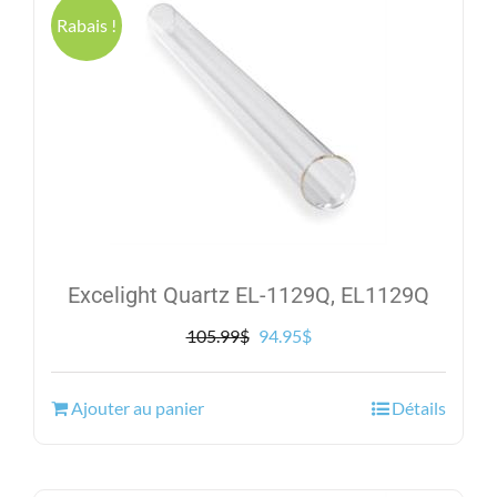
Rabais !
Excelight Quartz EL-1129Q, EL1129Q
Le
Le
105.99
$
94.95
$
prix
prix
initial
actuel
Ajouter au panier
Détails
était :
est :
105.99$.
94.95$.