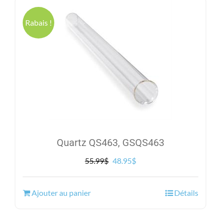
Rabais !
Quartz QS463, GSQS463
Le
Le
55.99
$
48.95
$
prix
prix
initial
actuel
Ajouter au panier
Détails
était :
est :
55.99$.
48.95$.