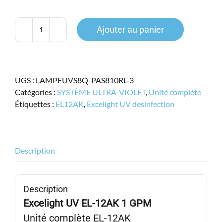
459.99$.
359.95$.
Ajouter au panier
quantité
de
Excelight
UV,
UGS :
LAMPEUVS8Q-PAS810RL-3
EL-
Catégories :
SYSTÈME ULTRA-VIOLET
,
Unité complète
12AK,
Étiquettes :
EL12AK
,
Excelight UV desinfection
1
GPM,
EL12AK
Description
Description
Excelight UV EL-12AK 1 GPM
Unité complète EL-12AK