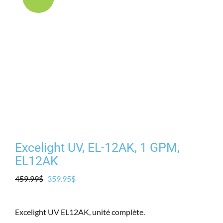
Produits
Contact
Galerie
Panier
Mon comp
Excelight UV, EL-12AK, 1 GPM,
EL12AK
Le
Le
459.99
$
359.95
$
prix
prix
initial
actuel
Excelight UV EL12AK, unité complète.
était :
est :