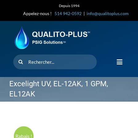
Skip
Depuis 1994
to
Appelez-nous !
514 942-0592
|
info@qualitoplus.com
content
Rechercher
Toggle
Navigat
Accueil
Excelight UV, EL-12AK, 1 GPM,
EL12AK
Solutions
D’où provi
Rabais !