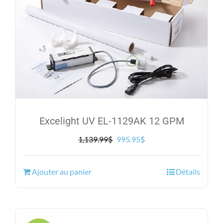
Excelight UV EL-1129AK 12 GPM
Le
Le
1,139.99
$
995.95
$
prix
prix
initial
actuel
Ajouter au panier
Détails
était :
est :
1,139.99$.
995.95$.