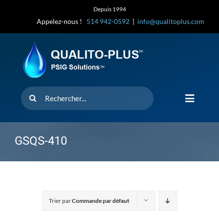
Skip
Depuis 1994
to
Appelez-nous !
514 942-0592
|
info@qualitoplus.com
content
Rechercher
Toggle
Navigat
Accueil
GSQS-410
Solutions
D’où provi
Trier par
Commande par défaut