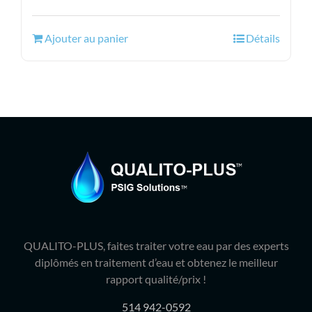
prix
prix
initial
actuel
Ajouter au panier
Détails
était :
est :
70.99$.
59.95$.
QUALITO-PLUS, faites traiter votre eau par des experts
diplômés en traitement d’eau et obtenez le meilleur
rapport qualité/prix !
514 942-0592