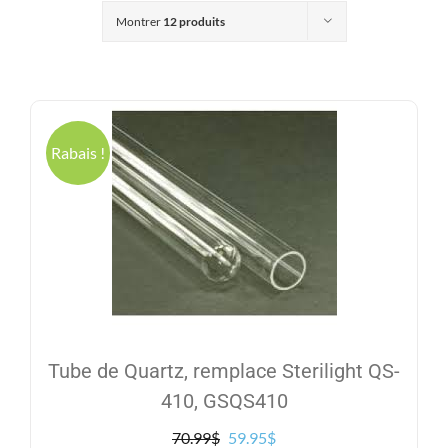
Produits
Montrer
12 produits
Contact
Galerie
Rabais !
Panier
Mon comp
Tube de Quartz, remplace Sterilight QS-
410, GSQS410
Le
Le
70.99
$
59.95
$