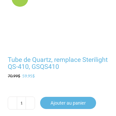
Produits
Contact
Galerie
Panier
Tube de Quartz, remplace Sterilight
QS-410, GSQS410
Mon comp
Le
Le
70.99
$
59.95
$
prix
prix
initial
actuel
était :
est :
70.99$.
59.95$.
Ajouter au panier
quantité
de