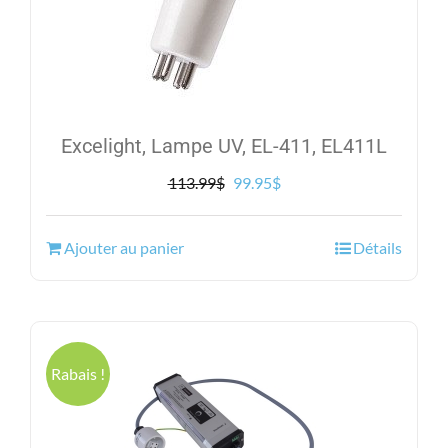
Excelight, Lampe UV, EL-411, EL411L
Le
Le
113.99
$
99.95
$
prix
prix
initial
actuel
Ajouter au panier
Détails
était :
est :
113.99$.
99.95$.
Rabais !