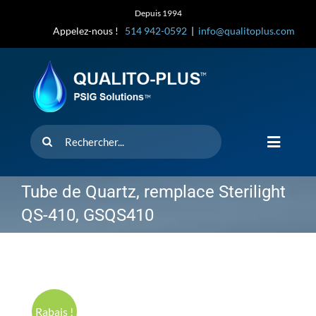
Skip
Depuis 1994
to
Appelez-nous !
514 942-0592
|
info@qualitoplus.com
content
Rechercher
Toggle
Navigat
Accueil
Tube de Quartz, remplace Sterilight
QS-410, GSQS410
Solutions
D’où provi
Rabais !