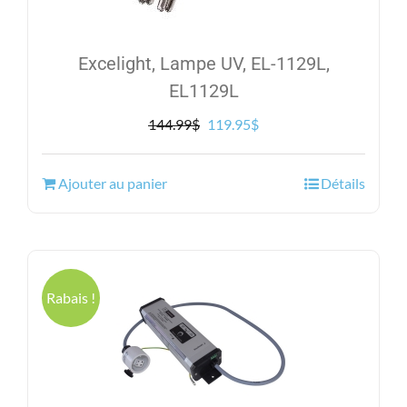
Excelight, Lampe UV, EL-1129L,
EL1129L
Le
Le
144.99
$
119.95
$
prix
prix
initial
actuel
Ajouter au panier
Détails
était :
est :
144.99$.
119.95$.
Rabais !