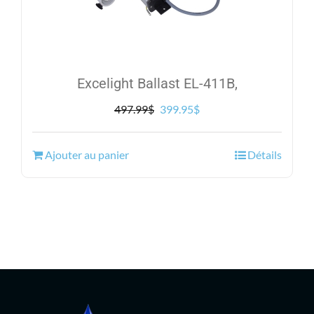
Excelight Ballast EL-411B,
Le
Le
497.99
$
399.95
$
prix
prix
initial
actuel
Ajouter au panier
Détails
était :
est :
497.99$.
399.95$.