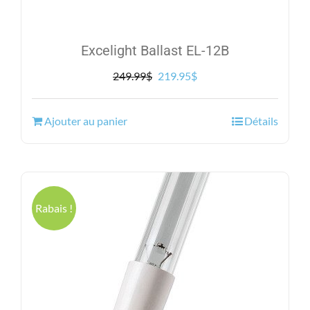
Excelight Ballast EL-12B
Le
Le
249.99
$
219.95
$
prix
prix
initial
actuel
Ajouter au panier
Détails
était :
est :
249.99$.
219.95$.
Rabais !