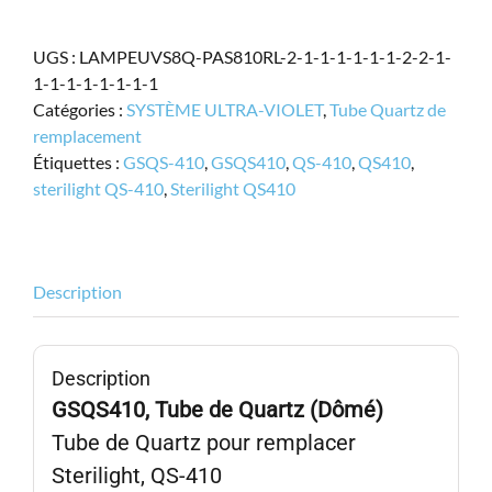
Tube
de
UGS :
LAMPEUVS8Q-PAS810RL-2-1-1-1-1-1-1-2-2-1-
Quartz,
1-1-1-1-1-1-1-1
remplace
Catégories :
SYSTÈME ULTRA-VIOLET
,
Tube Quartz de
Sterilight
remplacement
QS-
Étiquettes :
GSQS-410
,
GSQS410
,
QS-410
,
QS410
,
410,
sterilight QS-410
,
Sterilight QS410
GSQS410
Description
Description
GSQS410, Tube de Quartz (Dômé)
Tube de Quartz pour remplacer
Sterilight, QS-410