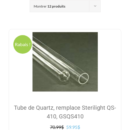
Produits
Montrer
12 produits
Contact
Galerie
Rabais !
Panier
Mon comp
Tube de Quartz, remplace Sterilight QS-
410, GSQS410
Le
Le
70.99
$
59.95
$