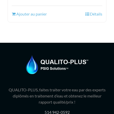
prix
prix
initial
actuel
Ajouter au panier
Détails
était :
est :
70.99$.
59.95$.
QUALITO-PLUS, faites traiter votre eau par des experts
diplômés en traitement d’eau et obtenez le meilleur
rapport qualité/prix !
514 942-0592