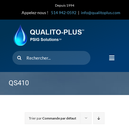
Skip
Depuis 1994
to
Appelez-nous !
514 942-0592
|
info@qualitoplus.com
content
Rechercher
Toggle
Navigat
Accueil
QS410
Solutions
D’où provi
Trier par
Commande par défaut