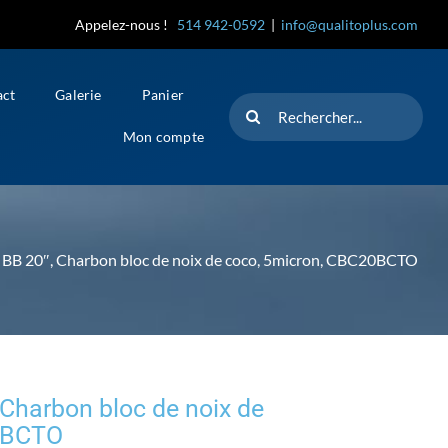
Appelez-nous !
514 942-0592
|
info@qualitoplus.com
act
Galerie
Panier
Rechercher
Mon compte
 20″, Charbon bloc de noix de coco, 5micron, CBC20BCTO
harbon bloc de noix de
0BCTO