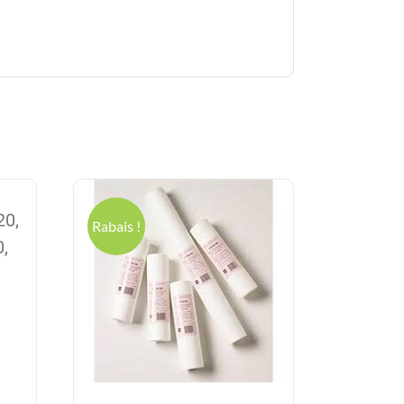
20,
Rabais !
,
el
5$.