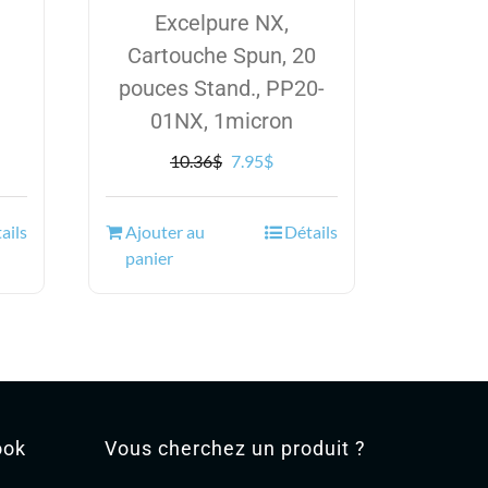
Excelpure NX,
Cartouche Spun, 20
pouces Stand., PP20-
01NX, 1micron
Le
Le
10.36
$
7.95
$
prix
prix
initial
actuel
ails
Ajouter au
Détails
était :
est :
panier
10.36$.
7.95$.
ook
Vous cherchez un produit ?