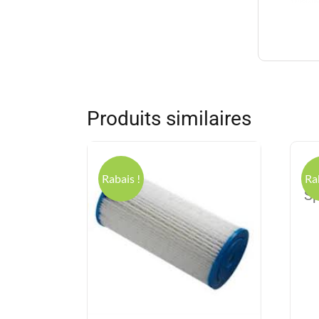
Produits similaires
E
Rabais !
Ra
Sp