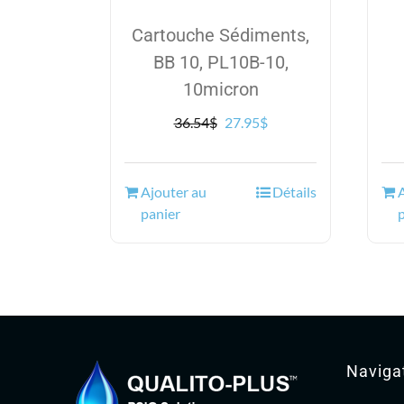
Cartouche Sédiments,
BB 10, PL10B-10,
10micron
Le
Le
36.54
$
27.95
$
prix
prix
initial
actuel
était :
est :
Ajouter au
Détails
36.54$.
27.95$.
panier
Naviga