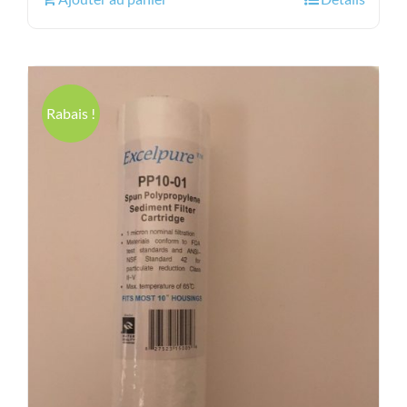
était :
est :
20.43$.
14.95$.
Rabais !