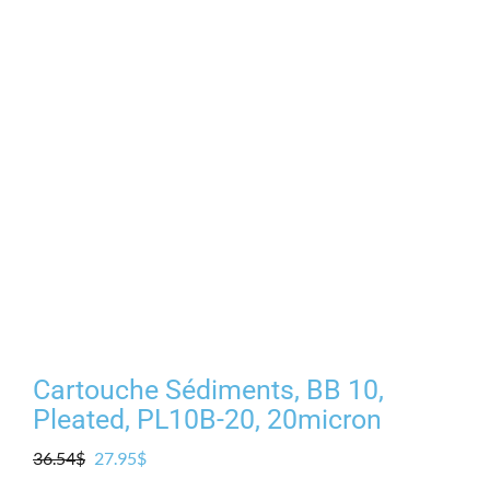
Cartouche Sédiments, BB 10,
Pleated, PL10B-20, 20micron
Le
Le
36.54
$
27.95
$
prix
prix