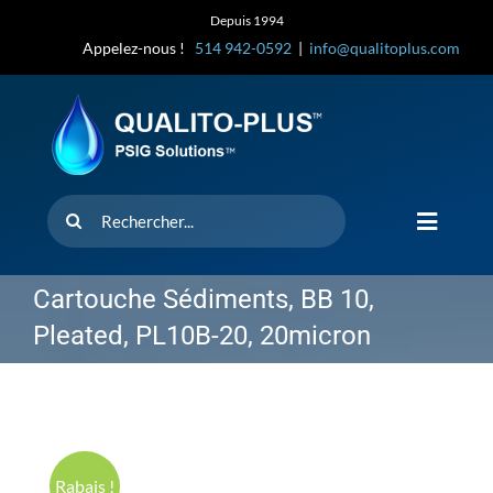
Skip
Depuis 1994
to
Appelez-nous !
514 942-0592
|
info@qualitoplus.com
content
Rechercher
Toggle
Navigat
Accueil
Cartouche Sédiments, BB 10,
Pleated, PL10B-20, 20micron
Solutions
D’où provi
Rabais !