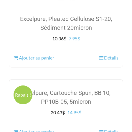
Excelpure, Pleated Cellulose S1-20,
Sédiment 20micron
Le
Le
10.36
$
7.95
$
prix
prix
initial
actuel
Ajouter au panier
Détails
était :
est :
10.36$.
7.95$.
Excelpure, Cartouche Spun, BB 10,
Rabais !
PP10B-05, 5micron
Le
Le
20.43
$
14.95
$
prix
prix
initial
actuel
Ajouter au panier
Détails