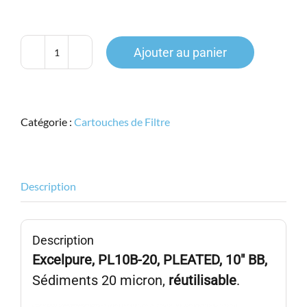
initial
actuel
était :
est :
36.54$.
27.95$.
Ajouter au panier
quantité
de
Cartouche
Sédiments,
Catégorie :
Cartouches de Filtre
BB
10,
Pleated,
PL10B-
Description
20,
20micron
Description
Excelpure, PL10B-20,
PLEATED, 10″ BB,
Sédiments 20 micron,
réutilisable
.