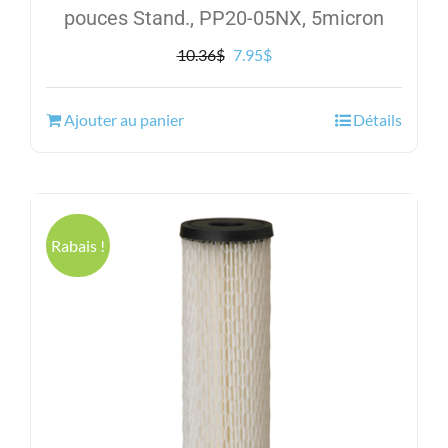
pouces Stand., PP20-05NX, 5micron
Le
Le
10.36
$
7.95
$
prix
prix
initial
actuel
Ajouter au panier
Détails
était :
est :
10.36$.
7.95$.
Rabais !