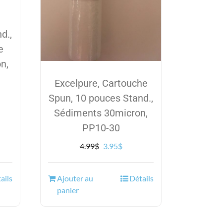
d.,
e
n,
Excelpure, Cartouche
Spun, 10 pouces Stand.,
Sédiments 30micron,
el
PP10-30
5$.
Le
Le
4.99
$
3.95
$
prix
prix
initial
actuel
ails
Ajouter au
Détails
était :
est :
panier
4.99$.
3.95$.