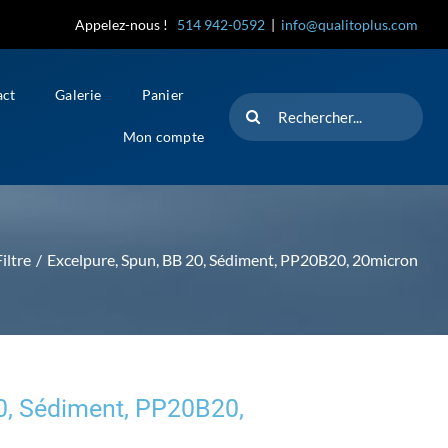
Appelez-nous !
514 942-0592
|
info@qualitoplus.com
act
Galerie
Panier
Rechercher
Mon compte
iltre
Excelpure, Spun, BB 20, Sédiment, PP20B20, 20micron
0, Sédiment, PP20B20,