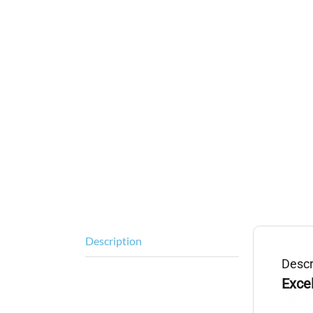
Description
Descr
Exce