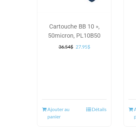
Cartouche BB 10 »,
50micron, PL10B50
Le
Le
36.54
$
27.95
$
prix
prix
initial
actuel
était :
est :
36.54$.
27.95$.
Ajouter au
Détails
panier