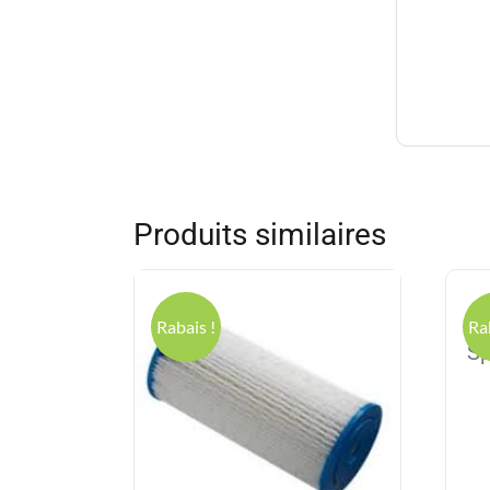
Produits similaires
E
Rabais !
Ra
Sp