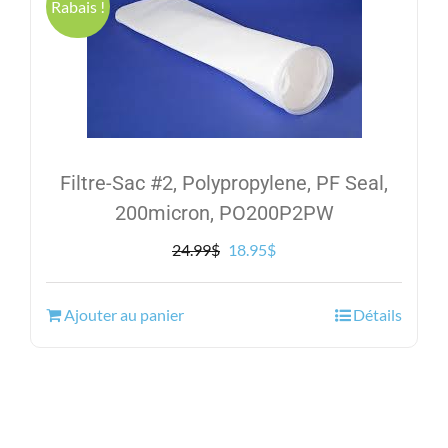
Rabais !
Filtre-Sac #2, Polypropylene, PF Seal,
200micron, PO200P2PW
Le
Le
24.99
$
18.95
$
prix
prix
initial
actuel
Ajouter au panier
Détails
était :
est :
24.99$.
18.95$.