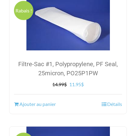
Rabais !
Filtre-Sac #1, Polypropylene, PF Seal,
25micron, PO25P1PW
Le
Le
14.99
$
11.95
$
prix
prix
initial
actuel
Ajouter au panier
Détails
était :
est :
14.99$.
11.95$.