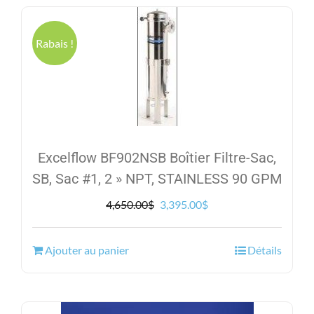
Rabais !
Excelflow BF902NSB Boîtier Filtre-Sac,
SB, Sac #1, 2 » NPT, STAINLESS 90 GPM
Le
Le
4,650.00
$
3,395.00
$
prix
prix
initial
actuel
Ajouter au panier
Détails
était :
est :
4,650.00$.
3,395.00$.