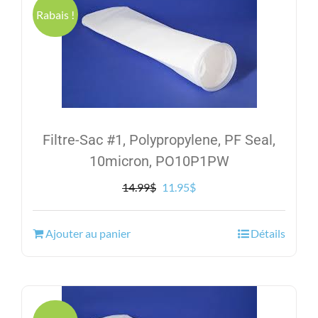
Rabais !
Filtre-Sac #1, Polypropylene, PF Seal,
10micron, PO10P1PW
Le
Le
14.99
$
11.95
$
prix
prix
initial
actuel
Ajouter au panier
Détails
était :
est :
14.99$.
11.95$.