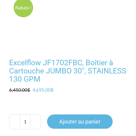
Produits
Rabais !
Contact
Galerie
Excelflow JF1702FBC, Boîtier à
Panier
Cartouche JUMBO 30″, STAINLESS
130 GPM
Mon comp
Le
Le
6,450.00
$
4,695.00
$
prix
prix
initial
actuel
était :
est :
6,450.00$.
4,695.00$.
Ajouter au panier
quantité
de