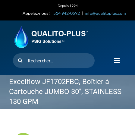
Skip
Depuis 1994
to
Appelez-nous !
514 942-0592
|
info@qualitoplus.com
content
Rechercher
Toggle
Navigat
Accueil
Excelflow JF1702FBC, Boîtier à
Cartouche JUMBO 30″, STAINLESS
Solutions
130 GPM
D’où provi