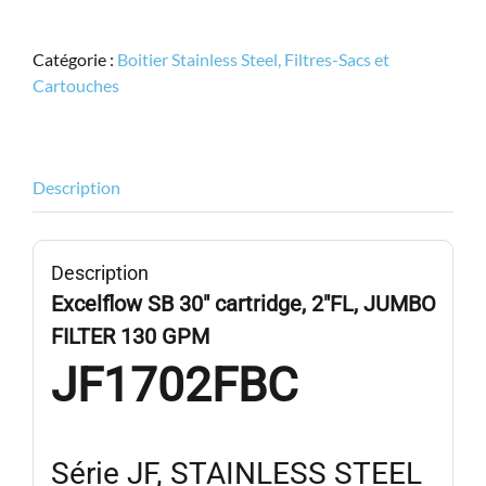
Excelflow
JF1702FBC,
Catégorie :
Boitier Stainless Steel, Filtres-Sacs et
Boîtier
Cartouches
à
Cartouche
JUMBO
30",
Description
STAINLESS
130
GPM
Description
Excelflow SB 30″ cartridge, 2″FL, JUMBO
FILTER 130 GPM
JF1702FBC
Série JF, STAINLESS STEEL