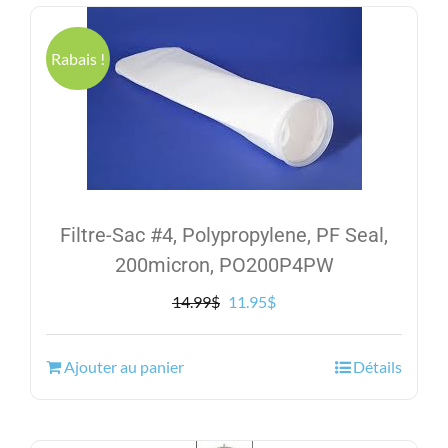
Rabais !
Filtre-Sac #4, Polypropylene, PF Seal,
200micron, PO200P4PW
Le
Le
14.99
$
11.95
$
prix
prix
initial
actuel
Ajouter au panier
Détails
était :
est :
14.99$.
11.95$.