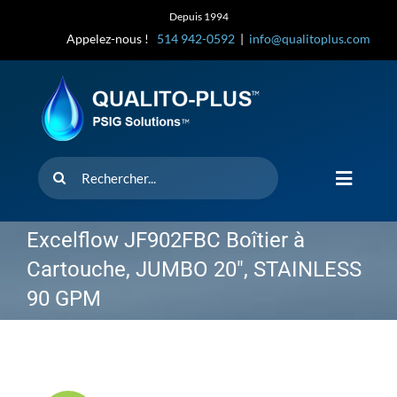
Skip
Depuis 1994
to
Appelez-nous !
514 942-0592
|
info@qualitoplus.com
content
Rechercher
Toggle
Navigat
Accueil
Excelflow JF902FBC Boîtier à
Cartouche, JUMBO 20″, STAINLESS
Solutions
90 GPM
D’où provi