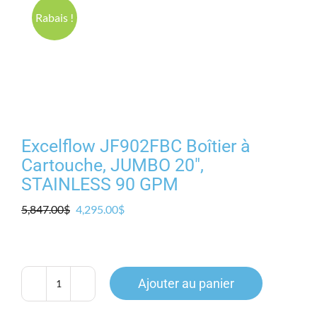
Produits
Rabais !
Contact
Galerie
Excelflow JF902FBC Boîtier à
Panier
Cartouche, JUMBO 20″,
STAINLESS 90 GPM
Mon comp
Le
Le
5,847.00
$
4,295.00
$
prix
prix
initial
actuel
était :
est :
5,847.00$.
4,295.00$.
Ajouter au panier
quantité
de