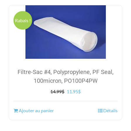
Rabais !
Filtre-Sac #4, Polypropylene, PF Seal,
100micron, PO100P4PW
Le
Le
14.99
$
11.95
$
prix
prix
initial
actuel
Ajouter au panier
Détails
était :
est :
14.99$.
11.95$.