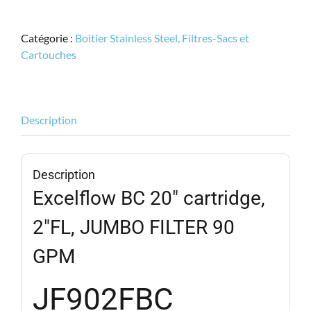
Excelflow
JF902FBC
Catégorie :
Boitier Stainless Steel, Filtres-Sacs et
Boîtier
Cartouches
à
Cartouche,
JUMBO
20",
Description
STAINLESS
90
GPM
Description
Excelflow BC 20″ cartridge,
2″FL, JUMBO FILTER 90
GPM
JF902FBC