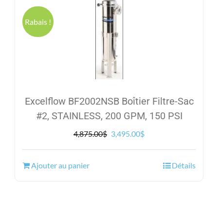
Rabais !
Excelflow BF2002NSB Boîtier Filtre-Sac
#2, STAINLESS, 200 GPM, 150 PSI
Le
Le
4,875.00
$
3,495.00
$
prix
prix
initial
actuel
Ajouter au panier
Détails
était :
est :
4,875.00$.
3,495.00$.