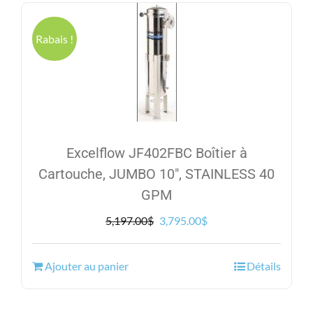
Rabais !
Excelflow JF402FBC Boîtier à
Cartouche, JUMBO 10″, STAINLESS 40
GPM
Le
Le
5,197.00
$
3,795.00
$
prix
prix
initial
actuel
Ajouter au panier
Détails
était :
est :
5,197.00$.
3,795.00$.