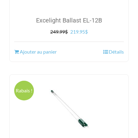
Excelight Ballast EL-12B
Le
Le
249.99
$
219.95
$
prix
prix
initial
actuel
Ajouter au panier
Détails
était :
est :
249.99$.
219.95$.
Rabais !