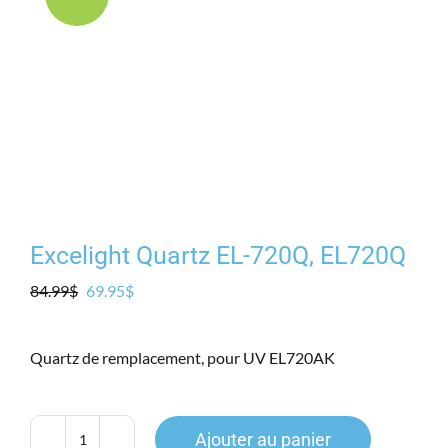
Produits
Contact
Galerie
Panier
Excelight Quartz EL-720Q, EL720Q
Mon comp
Le
Le
84.99
$
69.95
$
prix
prix
initial
actuel
Quartz de remplacement, pour UV EL720AK
était :
est :
84.99$.
69.95$.
Ajouter au panier