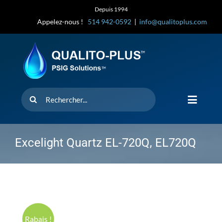
Skip
Depuis 1994
to
Appelez-nous !
514 942-0592
|
info@qualitoplus.com
content
Rechercher
Toggle
Navigat
Accueil
Excelight Quartz EL-720Q, EL720Q
Solutions
D’où provi
Rabais !