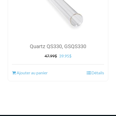
Quartz QS330, GSQS330
Le
Le
47.99
$
39.95
$
prix
prix
initial
actuel
Ajouter au panier
Détails
était :
est :
47.99$.
39.95$.