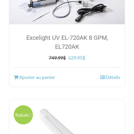
Excelight UV EL-720AK 8 GPM,
EL720AK
Le
Le
749.99
$
629.95
$
prix
prix
initial
actuel
Ajouter au panier
Détails
était :
est :
749.99$.
629.95$.
Rabais !