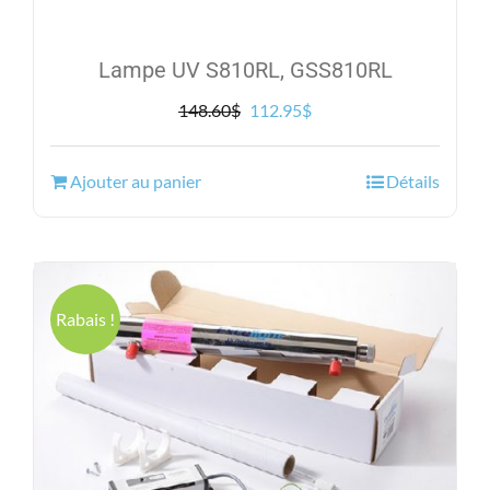
Lampe UV S810RL, GSS810RL
Le
Le
148.60
$
112.95
$
prix
prix
initial
actuel
Ajouter au panier
Détails
était :
est :
148.60$.
112.95$.
Rabais !