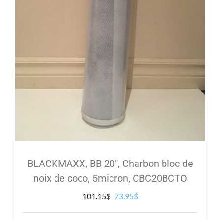
BLACKMAXX, BB 20″, Charbon bloc de
noix de coco, 5micron, CBC20BCTO
Le
Le
101.15
$
73.95
$
prix
prix
initial
actuel