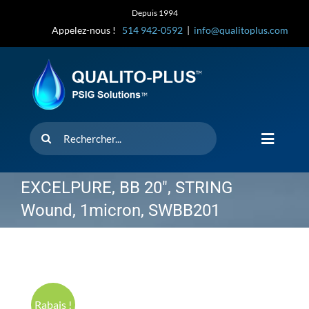
Skip
Depuis 1994
to
Appelez-nous !
514 942-0592
|
info@qualitoplus.com
content
Rechercher
Toggle
Navigat
Accueil
EXCELPURE, BB 20″, STRING
Wound, 1micron, SWBB201
Solutions
D’où provi
Rabais !