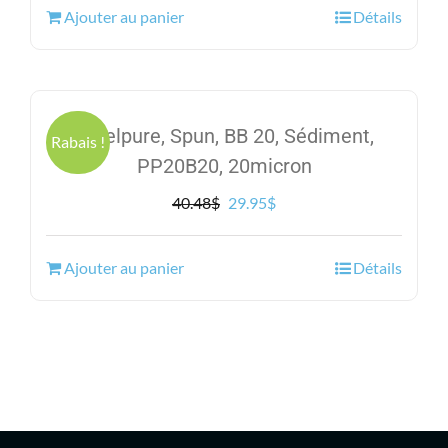
Ajouter au panier
Détails
était :
est :
101.15$.
73.95$.
Excelpure, Spun, BB 20, Sédiment,
Rabais !
PP20B20, 20micron
Le
Le
40.48
$
29.95
$
prix
prix
initial
actuel
Ajouter au panier
Détails
était :
est :
40.48$.
29.95$.