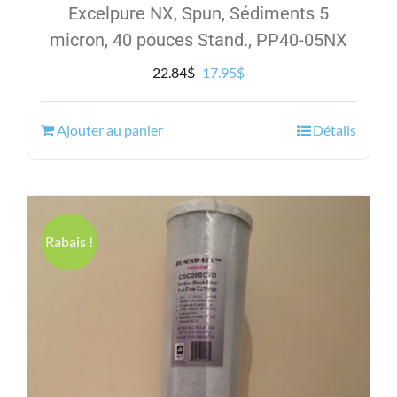
Excelpure NX, Spun, Sédiments 5
micron, 40 pouces Stand., PP40-05NX
Le
Le
22.84
$
17.95
$
prix
prix
initial
actuel
Ajouter au panier
Détails
était :
est :
22.84$.
17.95$.
Rabais !