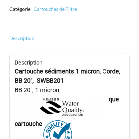
BB
Catégorie :
Cartouches de Filtre
20",
STRING
Wound,
1micron,
Description
SWBB201
Description
Cartouche sédiments 1 micron
, C
orde,
BB
20″, SWBB201
BB 20″, 1 micron
que
cartouche