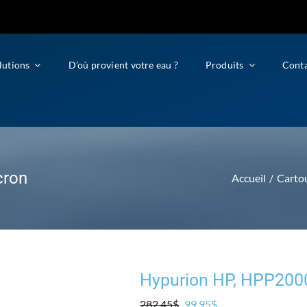
lutions
D’où provient votre eau ?
Produits
Cont
cron
Accueil
Cartou
Hypurion HP, HPP2000
Le
Le
282.45
$
99.95
$