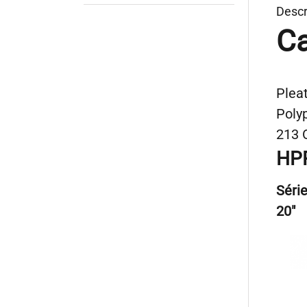
Descr
Ca
Plea
Poly
213 
HP
Séri
20″