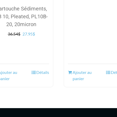
artouche Sédiments,
 10, Pleated, PL10B-
20, 20micron
Le
Le
36.54
$
27.95
$
prix
prix
initial
actuel
était :
est :
36.54$.
27.95$.
Ajouter au
Détails
Ajouter au
Dét
panier
panier