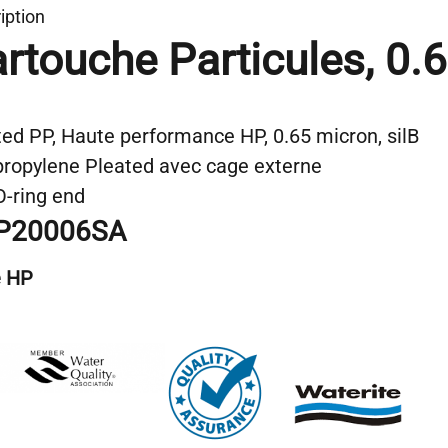
iption
rtouche Particules,
0.
ted PP, Haute performance HP, 0.65 micron, silB
propylene Pleated avec cage externe
O-ring end
P20006SA
e
HP