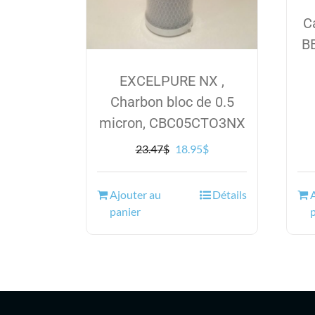
C
BB
EXCELPURE NX ,
Charbon bloc de 0.5
micron, CBC05CTO3NX
Le
Le
23.47
$
18.95
$
prix
prix
initial
actuel
Ajouter au
Détails
était :
est :
panier
23.47$.
18.95$.