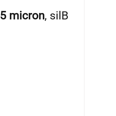
65 micron
, silB