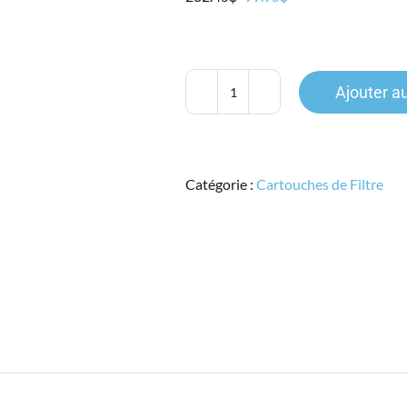
prix
prix
initial
actuel
était :
est :
282.45$.
99.95$.
Ajouter a
quantité
de
Hypurion
HP,
Catégorie :
Cartouches de Filtre
HPP20006SA,
20",
0.65micron