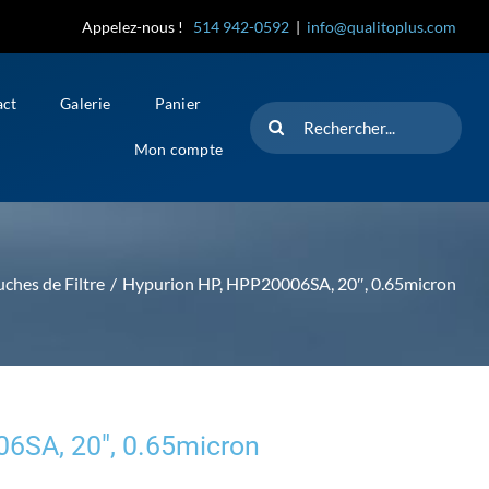
Appelez-nous !
514 942-0592
|
info@qualitoplus.com
act
Galerie
Panier
Rechercher
Mon compte
ches de Filtre
Hypurion HP, HPP20006SA, 20″, 0.65micron
6SA, 20″, 0.65micron