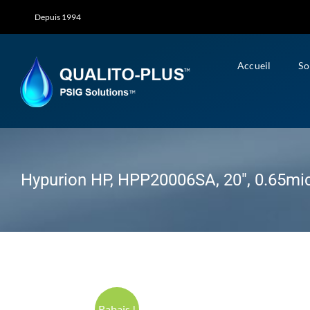
Skip
Depuis 1994
to
content
Accueil
So
Hypurion HP, HPP20006SA, 20″, 0.65mi
Rabais !