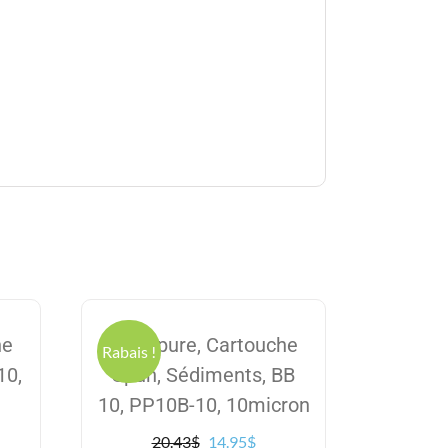
he
Excelpure, Cartouche
Rabais !
10,
Spun, Sédiments, BB
10, PP10B-10, 10micron
Le
Le
20.43
$
14.95
$