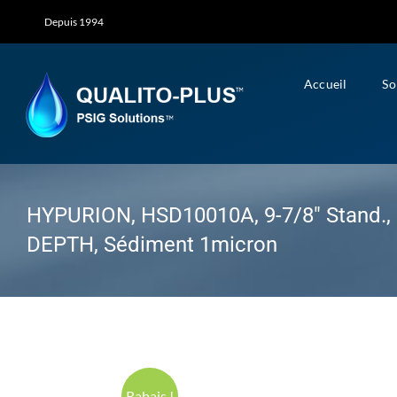
Skip
Depuis 1994
to
content
Accueil
So
HYPURION, HSD10010A, 9-7/8″ Stand.
DEPTH, Sédiment 1micron
Rabais !