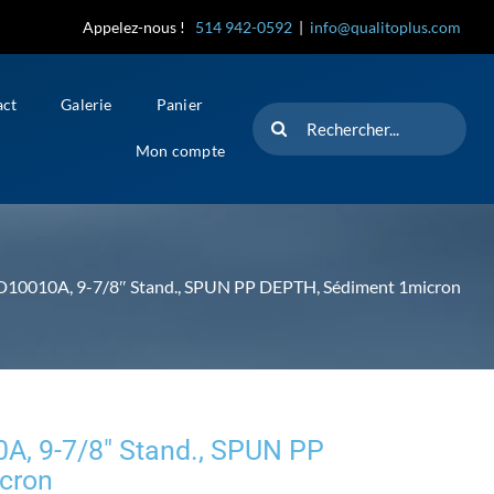
Appelez-nous !
514 942-0592
|
info@qualitoplus.com
act
Galerie
Panier
Rechercher
Mon compte
0010A, 9-7/8″ Stand., SPUN PP DEPTH, Sédiment 1micron
, 9-7/8″ Stand., SPUN PP
cron