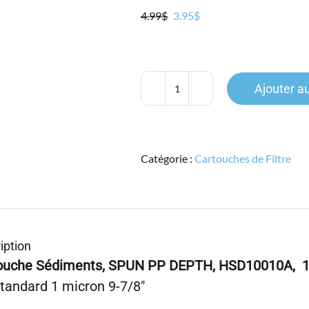
Le
Le
4.99
$
3.95
$
prix
prix
initial
actuel
était :
est :
4.99$.
3.95$.
Ajouter a
quantité
de
HYPURION,
HSD10010A,
Catégorie :
Cartouches de Filtre
9-
7/8"
Stand.,
SPUN
PP
DEPTH,
iption
Sédiment
ouche Sédiments, SPUN PP DEPTH, HSD10010A,
1
1micron
Standard 1 micron 9-7/8″