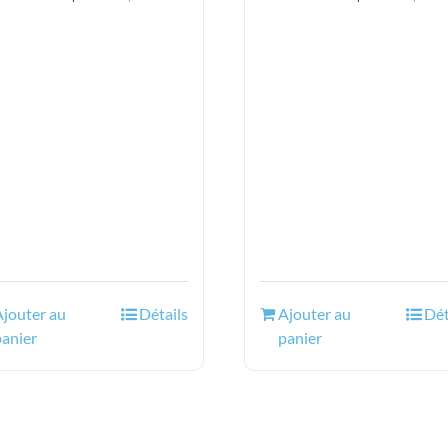
prix
prix
prix
prix
initial
actuel
initial
actu
était :
est :
était :
est :
58.50$.
42.95$.
20.43$.
12.9
Ajouter au
Détails
Ajouter au
Dét
panier
panier