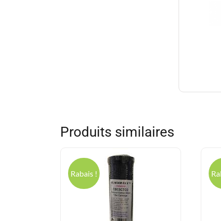
Produits similaires
C
Rabais !
Ra