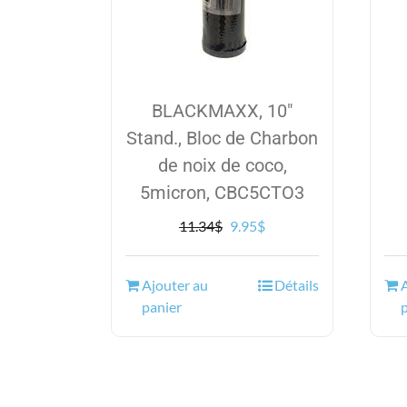
BLACKMAXX, 10″
Stand., Bloc de Charbon
de noix de coco,
5micron, CBC5CTO3
Le
Le
11.34
$
9.95
$
prix
prix
initial
actuel
Ajouter au
Détails
était :
est :
panier
11.34$.
9.95$.