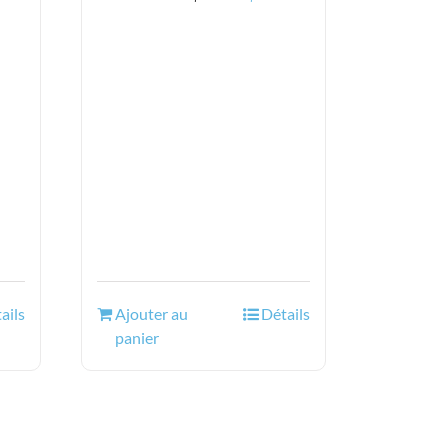
prix
prix
el
initial
actuel
était :
est :
5$.
20.43$.
14.95$.
ails
Ajouter au
Détails
panier