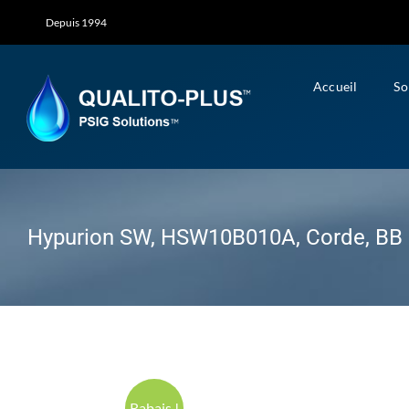
Skip
Depuis 1994
to
content
Accueil
So
Hypurion SW, HSW10B010A, Corde, BB 
Rabais !