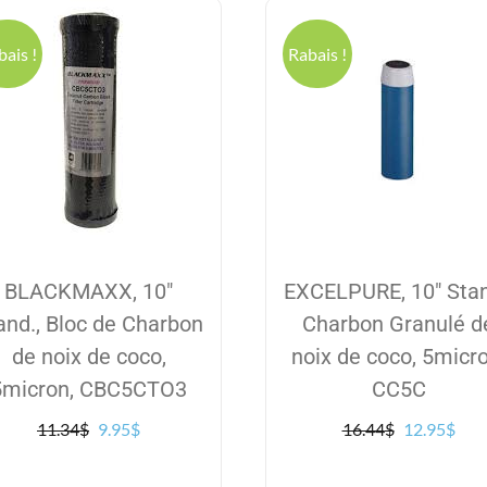
bais !
Rabais !
BLACKMAXX, 10″
EXCELPURE, 10″ Stan
and., Bloc de Charbon
Charbon Granulé d
de noix de coco,
noix de coco, 5micro
5micron, CBC5CTO3
CC5C
Le
Le
Le
Le
11.34
$
9.95
$
16.44
$
12.95
$
prix
prix
prix
prix
initial
actuel
initial
actu