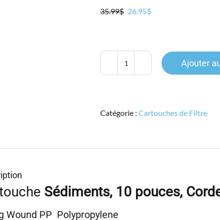
Le
Le
35.99
$
26.95
$
prix
prix
initial
actuel
était :
est :
35.99$.
26.95$.
Ajouter a
quantité
de
Hypurion
SW,
Catégorie :
Cartouches de Filtre
HSW10B010A,
Corde,
BB
10",
1micron
iption
touche
Sédiments, 10 pouces, Corde
ng Wound PP Polypropylene