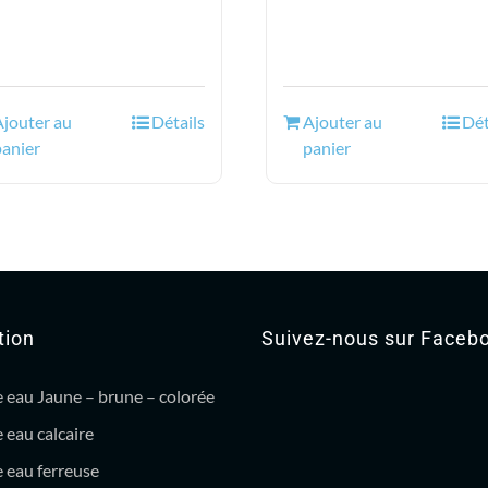
était :
est :
était :
est :
11.34$.
9.95$.
16.44$.
12.9
Ajouter au
Détails
Ajouter au
Dét
panier
panier
tion
Suivez-nous sur Faceb
 eau Jaune – brune – colorée
 eau calcaire
 eau ferreuse