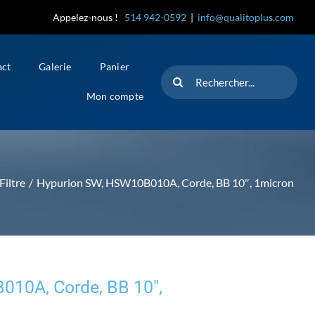
Appelez-nous !
514 942-0592
|
info@qualitoplus.com
act
Galerie
Panier
Rechercher
Mon compte
Filtre
Hypurion SW, HSW10B010A, Corde, BB 10″, 1micron
10A, Corde, BB 10″,