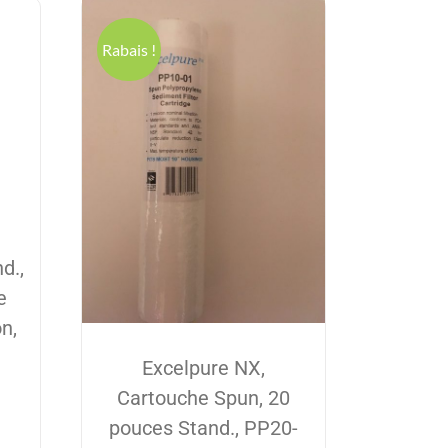
Rabais !
d.,
e
n,
Excelpure NX,
Cartouche Spun, 20
pouces Stand., PP20-
el