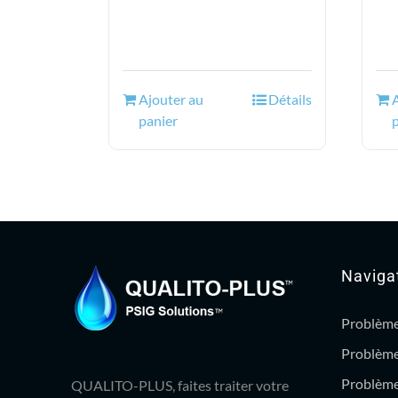
Ajouter au
Détails
panier
Naviga
Problème
Problème
Problème
QUALITO-PLUS, faites traiter votre