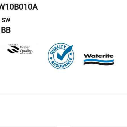
W10B010A
e
SW
 BB