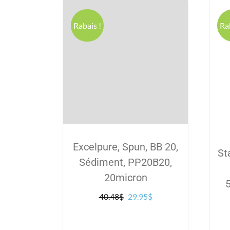
Excelpure, Spun, BB 20,
Rabais !
Ra
Sédiment, PP20B20,
20micron
Le
Le
40.48
$
29.95
$
prix
prix
initial
actuel
était :
est :
40.48$.
29.95$.
St