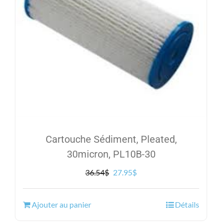
Cartouche Sédiment, Pleated,
30micron, PL10B-30
Le
Le
36.54
$
27.95
$
prix
prix
initial
actuel
Ajouter au panier
Détails
était :
est :
36.54$.
27.95$.