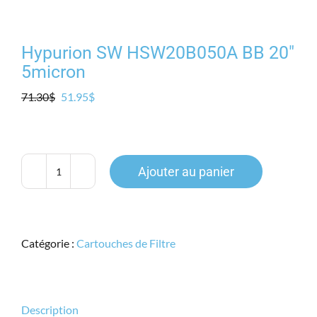
Hypurion SW HSW20B050A BB 20″
5micron
Le
Le
71.30
$
51.95
$
prix
prix
initial
actuel
était :
est :
71.30$.
51.95$.
Ajouter au panier
quantité
de
Hypurion
SW
Catégorie :
Cartouches de Filtre
HSW20B050A
BB
20"
5micron
Description