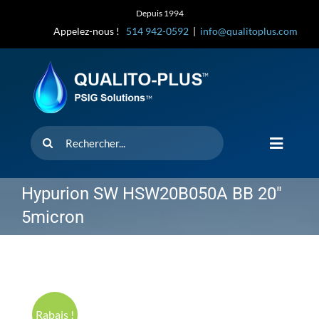
Skip
Depuis 1994
to
Appelez-nous !
514 942-0592
|
info@qualitoplus.com
content
Rechercher
Toggle
Navigat
Accueil
Hypurion SW HSW20B050A BB 20″
5micron
Solutions
D’où provi
Rabais !