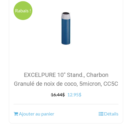
Rabais !
EXCELPURE 10″ Stand., Charbon
Granulé de noix de coco, 5micron, CC5C
Le
Le
16.44
$
12.95
$
prix
prix
initial
actuel
Ajouter au panier
Détails
était :
est :
16.44$.
12.95$.