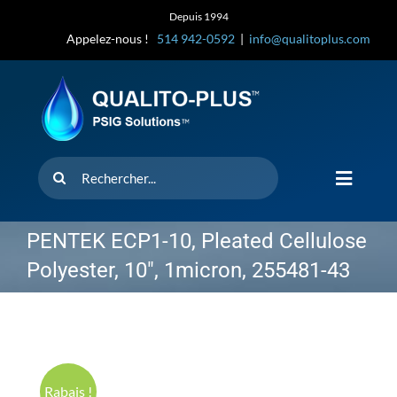
Skip
Depuis 1994
to
Appelez-nous !
514 942-0592
|
info@qualitoplus.com
content
Rechercher
Toggle
Navigat
Accueil
PENTEK ECP1-10, Pleated Cellulose
Polyester, 10″, 1micron, 255481-43
Solutions
D’où provi
Rabais !