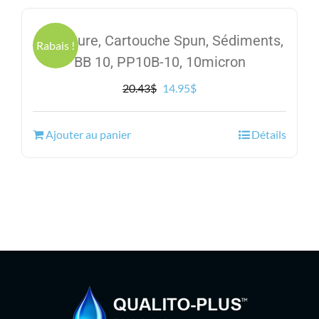
Excelpure, Cartouche Spun, Sédiments,
Rabais !
BB 10, PP10B-10, 10micron
Le
Le
20.43
$
14.95
$
prix
prix
initial
actuel
Ajouter au panier
Détails
était :
est :
20.43$.
14.95$.