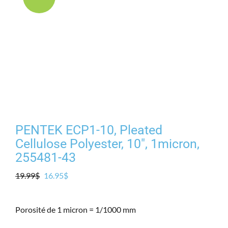
Produits
Contact
Galerie
Panier
PENTEK ECP1-10, Pleated
Mon comp
Cellulose Polyester, 10″, 1micron,
255481-43
Le
Le
19.99
$
16.95
$
prix
prix
initial
actuel
Porosité de 1 micron = 1/1000 mm
était :
est :
19.99$.
16.95$.