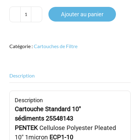
Ajouter au panier
quantité
de
PENTEK
ECP1-
Catégorie :
Cartouches de Filtre
10,
Pleated
Cellulose
Polyester,
Description
10",
1micron,
255481-
Description
43
Cartouche Standard 10″
sédiments 25548143
PENTEK
Cellulose Polyester Pleated
10″ 1micron
ECP1-10