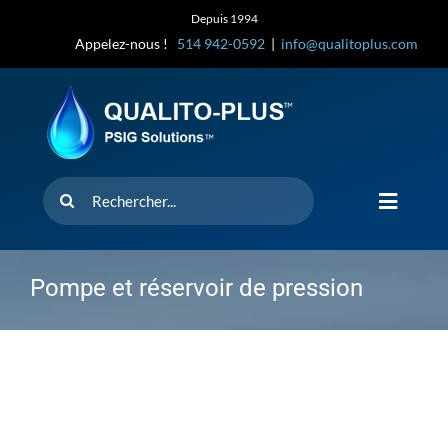
Skip
Depuis 1994
to
Appelez-nous !
514 942-0592
|
info@qualitoplus.com
content
Rechercher
Toggle
Navigat
Accueil
Pompe et réservoir de pression
Solutions
D’où provi