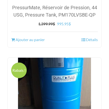
PressurMate, Réservoir de Pression, 44
USG, Pressure Tank, PM170LVSBE-QP
Le
Le
1,399.99
$
995.95
$
prix
prix
initial
actuel
Ajouter au panier
Détails
était :
est :
1,399.99$.
995.95$.
Rabais !