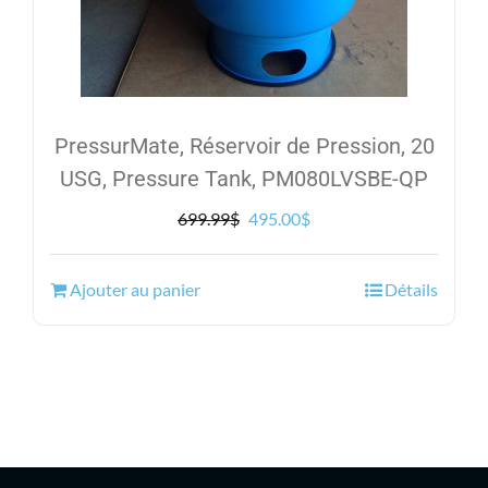
PressurMate, Réservoir de Pression, 20
USG, Pressure Tank, PM080LVSBE-QP
Le
Le
699.99
$
495.00
$
prix
prix
initial
actuel
Ajouter au panier
Détails
était :
est :
699.99$.
495.00$.