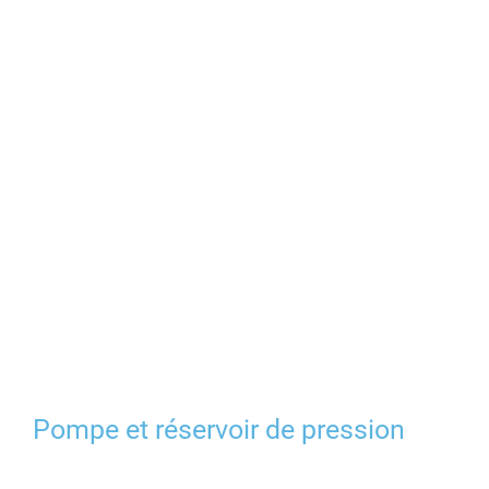
Produits
Contact
Galerie
Panier
Mon comp
Pompe et réservoir de pression