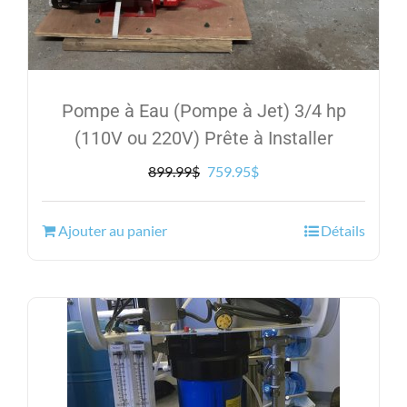
Pompe à Eau (Pompe à Jet) 3/4 hp
(110V ou 220V) Prête à Installer
Le
Le
899.99
$
759.95
$
prix
prix
initial
actuel
Ajouter au panier
Détails
était :
est :
899.99$.
759.95$.