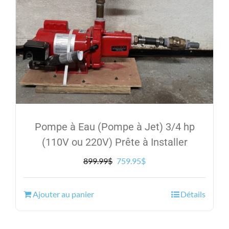
Pompe à Eau (Pompe à Jet) 3/4 hp
(110V ou 220V) Prête à Installer
Le
Le
899.99
$
759.95
$
prix
prix
initial
actuel
Ajouter au panier
Détails
était :
est :
899.99$.
759.95$.