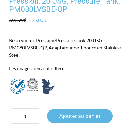
Pression, 20 USG, Pressure Tank,
PM080LVSBE-QP
Le
Le
699.99
$
495.00
$
prix
prix
initial
actuel
Réservoir de Pression/Pressure Tank 20 USG
était :
est :
PM080LVSBE-QP, Adaptateur de 1 pouce en Stainless
699.99$.
495.00$.
Steel.
Les images peuvent différer.
Ajouter au panier
quantité
de
PressurMate,