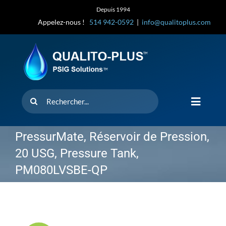
Skip
Depuis 1994
to
Appelez-nous !
514 942-0592
|
info@qualitoplus.com
content
Rechercher
Toggle
Navigat
Accueil
PressurMate, Réservoir de Pression,
20 USG, Pressure Tank,
Solutions
PM080LVSBE-QP
D’où provi