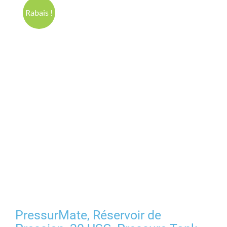
Produits
Rabais !
Contact
Galerie
Panier
Mon comp
PressurMate, Réservoir de