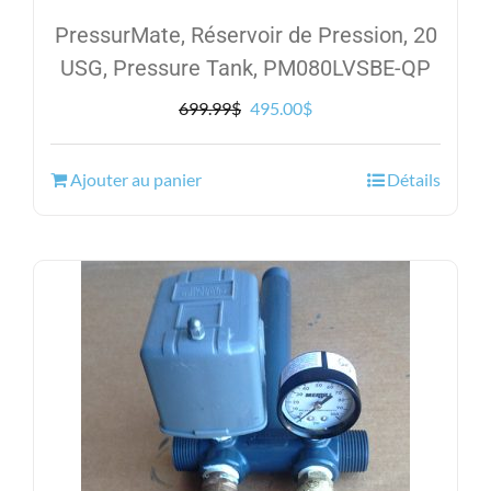
PressurMate, Réservoir de Pression, 20
USG, Pressure Tank, PM080LVSBE-QP
Le
Le
699.99
$
495.00
$
prix
prix
initial
actuel
Ajouter au panier
Détails
était :
est :
699.99$.
495.00$.