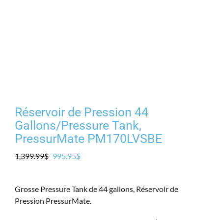
Réservoir de Pression 44
Gallons/Pressure Tank,
PressurMate PM170LVSBE
Le
Le
1,399.99
$
995.95
$
prix
prix
initial
actuel
Grosse Pressure Tank de 44 gallons, Réservoir de
était :
est :
Pression PressurMate.
1,399.99$.
995.95$.