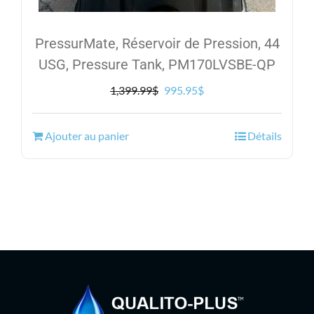
PressurMate, Réservoir de Pression, 44
USG, Pressure Tank, PM170LVSBE-QP
Le
Le
1,399.99
$
995.95
$
prix
prix
initial
actuel
Ajouter au panier
Détails
était :
est :
1,399.99$.
995.95$.