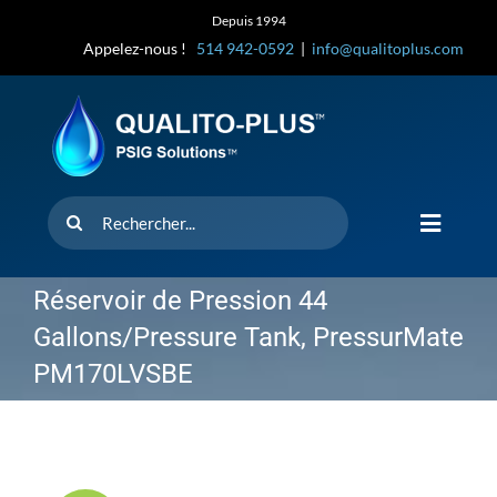
Skip
Depuis 1994
to
Appelez-nous !
514 942-0592
|
info@qualitoplus.com
content
Rechercher
Toggle
Navigat
Accueil
Réservoir de Pression 44
Gallons/Pressure Tank, PressurMate
Solutions
PM170LVSBE
D’où provi