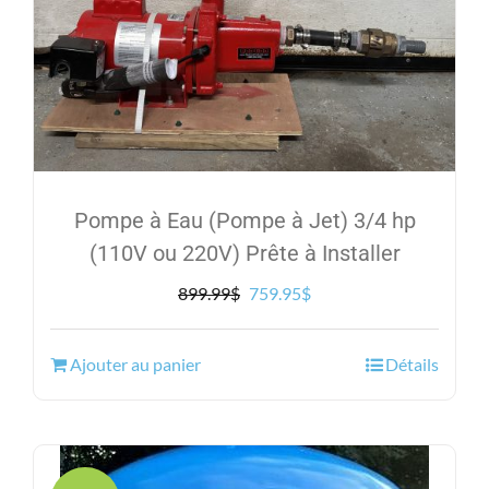
Pompe à Eau (Pompe à Jet) 3/4 hp
(110V ou 220V) Prête à Installer
Le
Le
899.99
$
759.95
$
prix
prix
initial
actuel
Ajouter au panier
Détails
était :
est :
899.99$.
759.95$.