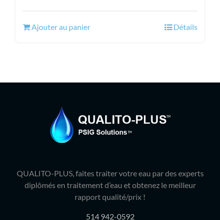
prix
prix
initial
actuel
Ajouter au panier
Détails
était :
est :
144.99$.
119.95$.
QUALITO-PLUS, faites traiter votre eau par des experts
diplômés en traitement d’eau et obtenez le meilleur
rapport qualité/prix !
514 942-0592