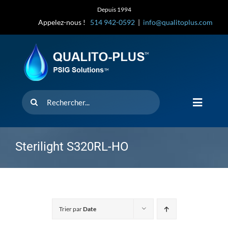
Skip
Depuis 1994
to
Appelez-nous !
514 942-0592
|
info@qualitoplus.com
content
Rechercher
Toggle
Navigat
Accueil
Sterilight S320RL-HO
Solutions
D’où provi
Trier par
Date