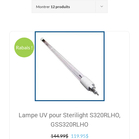
Produits
Montrer
12 produits
Contact
Galerie
Rabais !
Panier
Mon comp
Lampe UV pour Sterilight S320RLHO,
GSS320RLHO
Le
Le
144.99
$
119.95
$