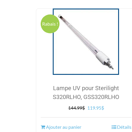
Rabais !
Lampe UV pour Sterilight
S320RLHO, GSS320RLHO
Le
Le
144.99
$
119.95
$
prix
prix
initial
actuel
Ajouter au panier
Détails
était :
est :