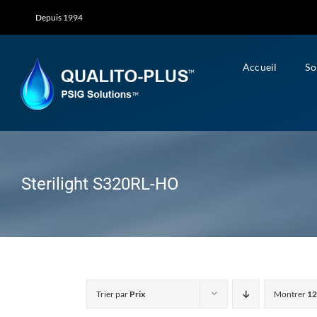
Skip
Depuis 1994
to
content
Accueil
So
Sterilight S320RL-HO
Trier par
Prix
Montrer
12