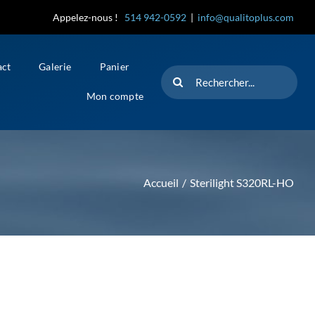
Appelez-nous !
514 942-0592
|
info@qualitoplus.com
act
Galerie
Panier
Rechercher
Mon compte
Accueil
Sterilight S320RL-HO