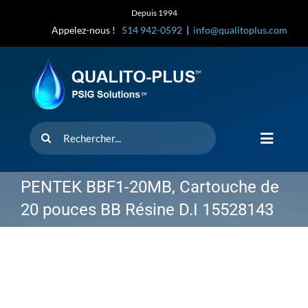
Skip
Depuis 1994
to
Appelez-nous !
514 942-0592
|
info@qualitoplus.com
content
Rechercher
Toggle
Navigat
Accueil
PENTEK BBF1-20MB, Cartouche de
20 pouces BB Résine D.I 15528143
Solutions
D’où provi