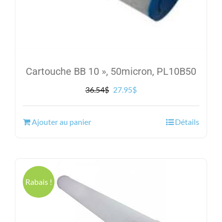
Cartouche BB 10 », 50micron, PL10B50
Le
Le
36.54
$
27.95
$
prix
prix
initial
actuel
Ajouter au panier
Détails
était :
est :
36.54$.
27.95$.
Rabais !