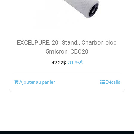
EXCELPURE, 20″ Stand., Charbon bloc,
5micron, CBC20
Le
Le
42.32
$
31.95
$
prix
prix
initial
actuel
Ajouter au panier
Détails
était :
est :
42.32$.
31.95$.