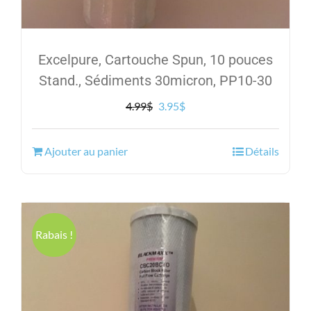
Excelpure, Cartouche Spun, 10 pouces
Stand., Sédiments 30micron, PP10-30
Le
Le
4.99
$
3.95
$
prix
prix
initial
actuel
Ajouter au panier
Détails
était :
est :
4.99$.
3.95$.
Rabais !