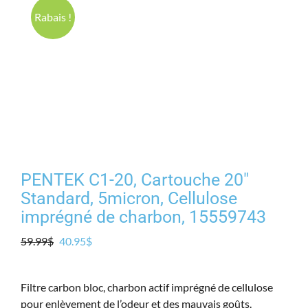
Produits
Rabais !
Contact
Galerie
Panier
PENTEK C1-20, Cartouche 20″
Mon comp
Standard, 5micron, Cellulose
imprégné de charbon, 15559743
Le
Le
59.99
$
40.95
$
prix
prix
initial
actuel
Filtre carbon bloc, charbon actif imprégné de cellulose
était :
est :
pour enlèvement de l’odeur et des mauvais goûts.
59.99$.
40.95$.