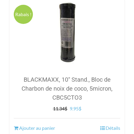
Rabais !
BLACKMAXX, 10″ Stand., Bloc de
Charbon de noix de coco, 5micron,
CBC5CTO3
Le
Le
11.34
$
9.95
$
prix
prix
initial
actuel
Ajouter au panier
Détails
était :
est :