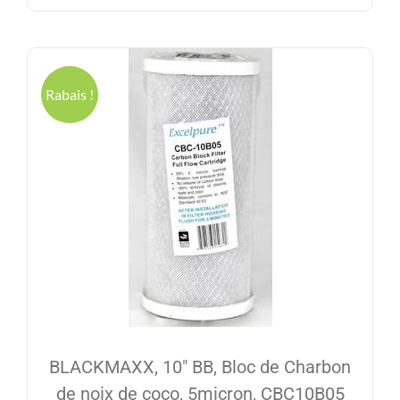
11.34$.
9.95$.
Rabais !
BLACKMAXX, 10″ BB, Bloc de Charbon
de noix de coco, 5micron, CBC10B05