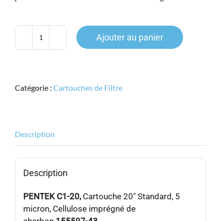
Ajouter au panier
quantité
de
PENTEK
C1-
Catégorie :
Cartouches de Filtre
20,
Cartouche
20"
Standard,
Description
5micron,
Cellulose
imprégné
Description
de
charbon,
PENTEK C1-20,
Cartouche 20″ Standard, 5
15559743
micron, Cellulose imprégné de