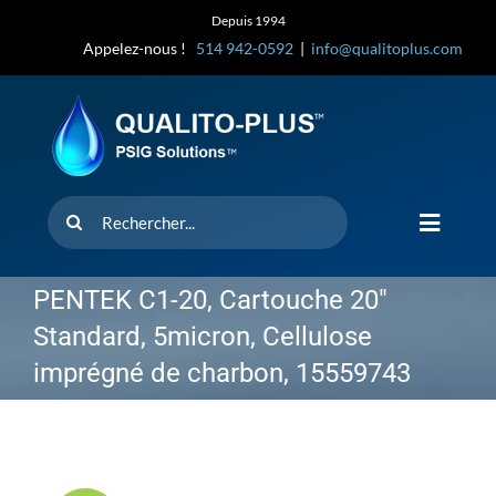
Skip
Depuis 1994
to
Appelez-nous !
514 942-0592
|
info@qualitoplus.com
content
Rechercher
Toggle
Navigat
Accueil
PENTEK C1-20, Cartouche 20″
Standard, 5micron, Cellulose
Solutions
imprégné de charbon, 15559743
D’où provi