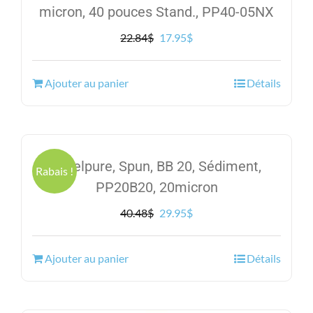
micron, 40 pouces Stand., PP40-05NX
Le
Le
22.84
$
17.95
$
prix
prix
initial
actuel
Ajouter au panier
Détails
était :
est :
22.84$.
17.95$.
Excelpure, Spun, BB 20, Sédiment,
Rabais !
PP20B20, 20micron
Le
Le
40.48
$
29.95
$
prix
prix
initial
actuel
Ajouter au panier
Détails
était :
est :
40.48$.
29.95$.